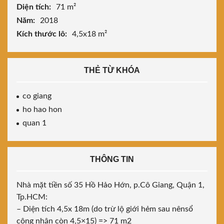
Diện tích:
71 m²
Năm:
2018
Kích thước lô:
4,5x18 m²
THẺ TỪ KHÓA
co giang
ho hao hon
quan 1
THÔNG TIN
Nhà mặt tiền số 35 Hồ Hảo Hớn, p.Cô Giang, Quận 1,
Tp.HCM:
– Diện tích 4,5x 18m (do trừ lộ giới hẻm sau nênsổ
công nhận còn 4,5×15) => 71 m2