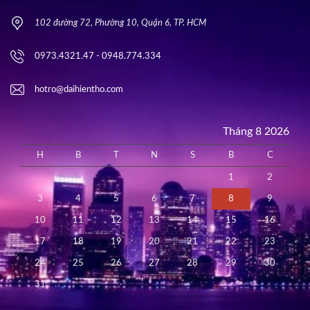
102 đường 72, Phường 10, Quận 6, TP. HCM
0973.4321.47 - 0948.774.334
hotro@daihientho.com
Tháng 8 2026
H
B
T
N
S
B
C
1
2
3
4
5
6
7
8
9
10
11
12
13
14
15
16
17
18
19
20
21
22
23
24
25
26
27
28
29
30
31