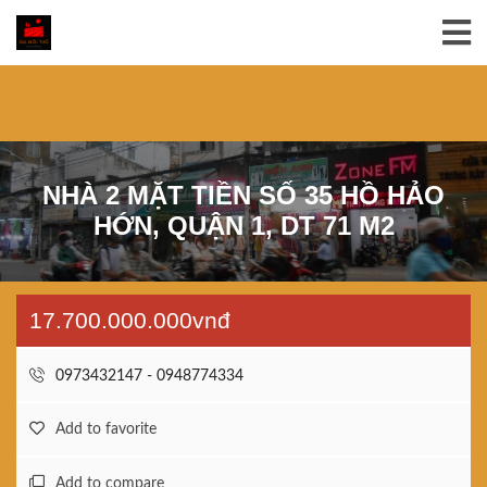
NHÀ 2 MẶT TIỀN SỐ 35 HỒ HẢO
HỚN, QUẬN 1, DT 71 M2
17.700.000.000vnđ
0973432147 - 0948774334
Add to favorite
Add to compare