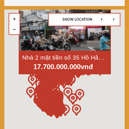
SHOW LOCATION
Nhà 2 mặt tiền số 35 Hồ Hảo Hớn, Quận 1, dt 71 m2
17.700.000.000vnđ