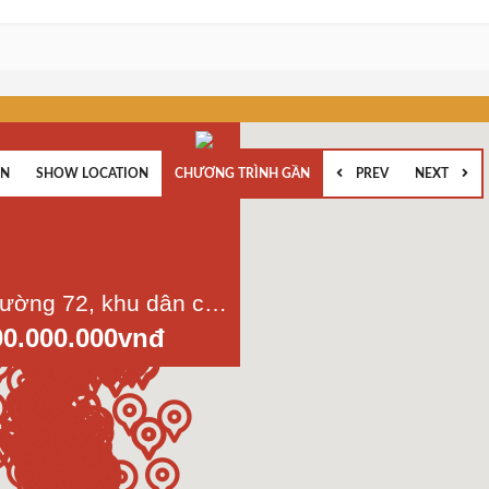
EN
SHOW LOCATION
CHƯƠNG TRÌNH GẦN
PREV
NEXT
Nhà mt đường 72, khu dân cư Bình Phú 2, p,10, quận 6, tp.HCM, dt 4x15m, 3 lầu
00.000.000vnđ