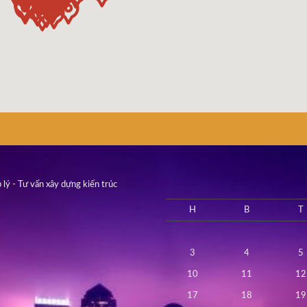
 lý - Tư vấn xây dựng kiến trúc
H
B
T
3
4
5
10
11
12
17
18
19