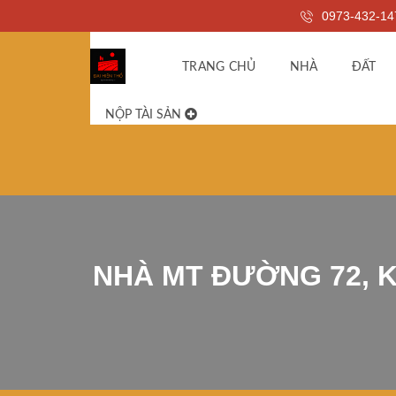
0973-432-14
TRANG CHỦ
NHÀ
ĐẤT
NỘP TÀI SẢN
NHÀ MT ĐƯỜNG 72, KH