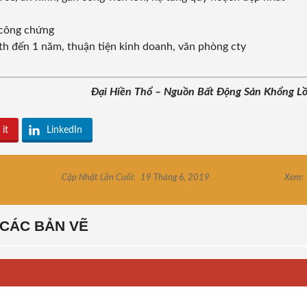
 công chứng
6th đến 1 năm, thuận tiện kinh doanh, văn phòng cty
Đại Hiền Thổ – Nguồn Bất Động Sản Khổng L
 it
LinkedIn
Cập Nhật Lần Cuối:
19 Tháng 6, 2019
Xem:
CÁC BẢN VẼ