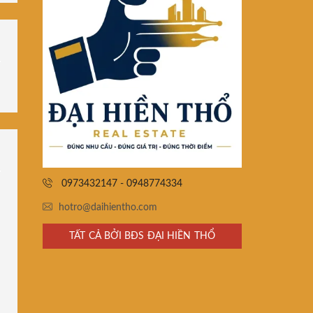
0973432147 - 0948774334
hotro@daihientho.com
TẤT CẢ BỞI BĐS ĐẠI HIỀN THỔ
,