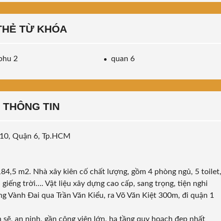
THẺ TỪ KHÓA
phu 2
quan 6
THÔNG TIN
 10, Quận 6, Tp.HCM
n 184,5 m2. Nhà xây kiên cố chất lượng, gồm 4 phòng ngủ, 5 toilet
giếng trời…. Vật liệu xây dựng cao cấp, sang trọng, tiện nghi
ờng Vành Đai qua Trần Văn Kiểu, ra Võ Văn Kiệt 300m, đi quận 1
 sẽ, an ninh, gần công viên lớn, hạ tầng quy hoạch đẹp nhất