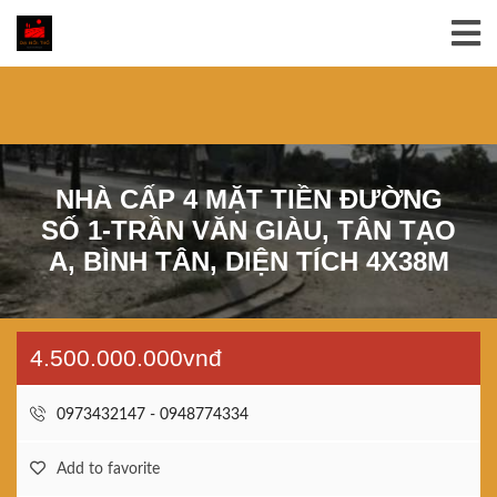
NHÀ CẤP 4 MẶT TIỀN ĐƯỜNG
SỐ 1-TRẦN VĂN GIÀU, TÂN TẠO
A, BÌNH TÂN, DIỆN TÍCH 4X38M
4.500.000.000vnđ
0973432147 - 0948774334
Add to favorite