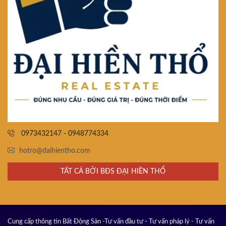
0973432147 - 0948774334
hotro@daihientho.com
TẤT CẢ BỞI BĐS ĐẠI HIỀN THỔ
Cung cấp thông tin Bất Động Sản -Tư vấn đầu tư - Tư vấn pháp lý - Tư vấn