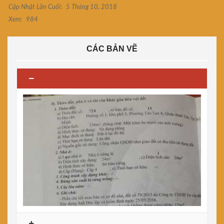
Cập Nhật Lần Cuối:
5 Tháng 10, 2018
Xem:
984
CÁC BẢN VẼ