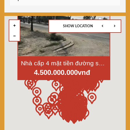
SHOW LOCATION
Nhà cấp 4 mặt tiền đường số 1-Trần Văn Giàu, Tân Tạo A, Bình Tân, diện tích 4x38m
4.500.000.000vnđ