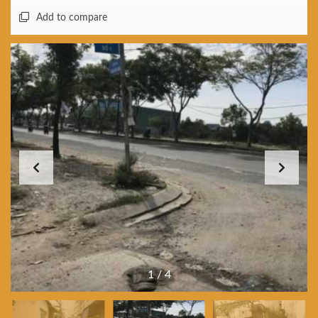
Add to compare
1
/
4