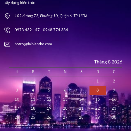
xây dựng kiến trúc
102 đường 72, Phường 10, Quận 6, TP. HCM
0973.4321.47 - 0948.774.334
hotro@daihientho.com
Tháng 8 2026
H
B
T
N
S
B
C
1
2
3
4
5
6
7
8
9
10
11
12
13
14
15
16
17
18
19
20
21
22
23
24
25
26
27
28
29
30
31