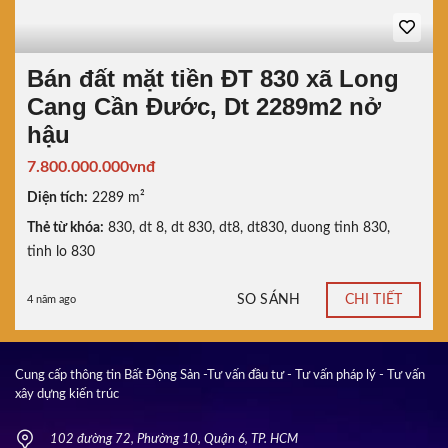
Bán đất mặt tiền ĐT 830 xã Long
Cang Cần Đước, Dt 2289m2 nở
hậu
7.800.000.000vnđ
Diện tích:
2289 m²
Thẻ từ khóa:
830
,
dt 8
,
dt 830
,
dt8
,
dt830
,
duong tinh 830
,
tinh lo 830
SO SÁNH
CHI TIẾT
4 năm ago
Cung cấp thông tin Bất Động Sản -Tư vấn đầu tư - Tư vấn pháp lý - Tư vấn
xây dựng kiến trúc
102 đường 72, Phường 10, Quận 6, TP. HCM