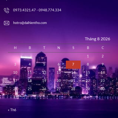
0973.4321.47 - 0948.774.334
hotro@daihientho.com
Tháng 8 2026
H
B
T
N
S
B
C
1
2
3
4
5
6
7
8
9
10
11
12
13
14
15
16
17
18
19
20
21
22
23
24
25
26
27
28
29
30
31
« Th6