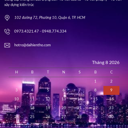
xây dựng kiến trúc
102 đường 72, Phường 10, Quận 6, TP. HCM
0973.4321.47 - 0948.774.334
hotro@daihientho.com
Tháng 8 2026
H
B
T
N
S
B
C
1
2
3
4
5
6
7
8
9
10
11
12
13
14
15
16
17
18
19
20
21
22
23
24
25
26
27
28
29
30
31