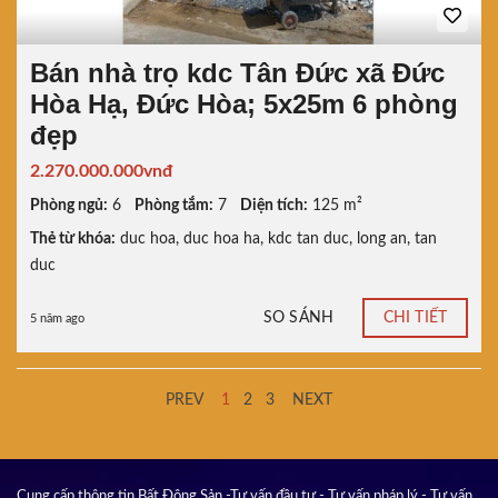
Bán nhà trọ kdc Tân Đức xã Đức
Hòa Hạ, Đức Hòa; 5x25m 6 phòng
đẹp
2.270.000.000vnđ
Phòng ngủ:
6
Phòng tắm:
7
Diện tích:
125 m²
Thẻ từ khóa:
duc hoa
,
duc hoa ha
,
kdc tan duc
,
long an
,
tan
duc
SO SÁNH
CHI TIẾT
5 năm ago
PREV
1
2
3
NEXT
Cung cấp thông tin Bất Động Sản -Tư vấn đầu tư - Tư vấn pháp lý - Tư vấn