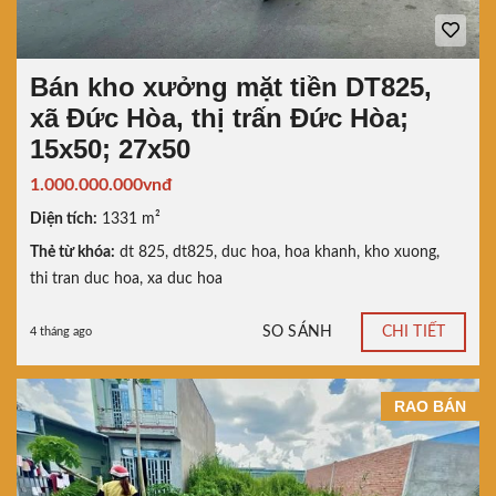
Bán kho xưởng mặt tiền DT825,
xã Đức Hòa, thị trấn Đức Hòa;
15x50; 27x50
1.000.000.000vnđ
Diện tích:
1331 m²
Thẻ từ khóa:
dt 825
,
dt825
,
duc hoa
,
hoa khanh
,
kho xuong
,
thi tran duc hoa
,
xa duc hoa
SO SÁNH
CHI TIẾT
4 tháng ago
RAO BÁN