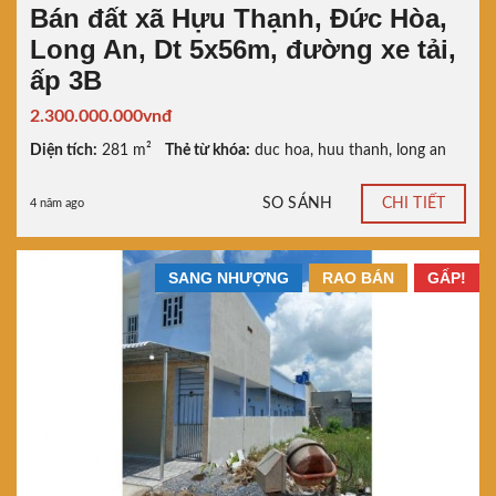
Bán đất xã Hựu Thạnh, Đức Hòa,
Long An, Dt 5x56m, đường xe tải,
ấp 3B
2.300.000.000vnđ
Diện tích:
281 m²
Thẻ từ khóa:
duc hoa
,
huu thanh
,
long an
SO SÁNH
CHI TIẾT
4 năm ago
SANG NHƯỢNG
RAO BÁN
GẤP!