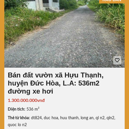
Bán đất vườn xã Hựu Thạnh,
huyện Đức Hòa, L.A: 536m2
đường xe hơi
1.300.000.000vnđ
Diện tích:
536 m²
Thẻ từ khóa:
dt824
,
duc hoa
,
huu thanh
,
long an
,
ql n2
,
qln2
,
quoc lo n2