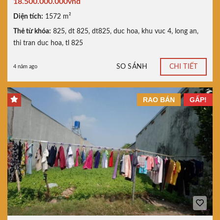
18.500.000.000vnđ
Diện tích:
1572 m²
Thẻ từ khóa:
825
,
dt 825
,
dt825
,
duc hoa
,
khu vuc 4
,
long an
,
thi tran duc hoa
,
tl 825
SO SÁNH
CHI TIẾT
4 năm ago
RAO BÁN
GẤP!