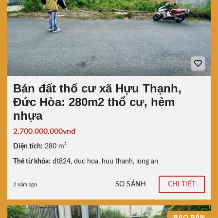
Bán đất thổ cư xã Hựu Thạnh,
Đức Hòa: 280m2 thổ cư, hẻm
nhựa
2.700.000.000vnđ
Diện tích:
280 m²
Thẻ từ khóa:
dt824
,
duc hoa
,
huu thanh
,
long an
SO SÁNH
CHI TIẾT
2 năm ago
RAO BÁN