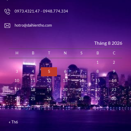
0973.4321.47 - 0948.774.334
hotro@daihientho.com
Tháng 8 2026
H
B
T
N
S
B
C
1
2
3
4
5
6
7
8
9
10
11
12
13
14
15
16
17
18
19
20
21
22
23
24
25
26
27
28
29
30
31
« Th6