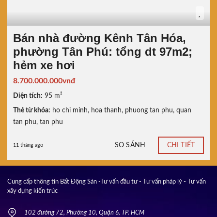
Bán nhà đường Kênh Tân Hóa,
phường Tân Phú: tổng dt 97m2;
hẻm xe hơi
8.700.000.000vnđ
Diện tích:
95 m²
Thẻ từ khóa:
ho chi minh
,
hoa thanh
,
phuong tan phu
,
quan
tan phu
,
tan phu
SO SÁNH
CHI TIẾT
11 tháng ago
Cung cấp thông tin Bất Động Sản -Tư vấn đầu tư - Tư vấn pháp lý - Tư vấn
xây dựng kiến trúc
102 đường 72, Phường 10, Quận 6, TP. HCM