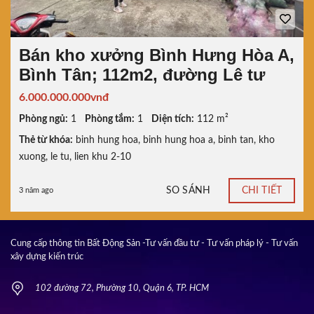
Bán kho xưởng Bình Hưng Hòa A,
Bình Tân; 112m2, đường Lê tư
6.000.000.000vnđ
Phòng ngủ:
1
Phòng tắm:
1
Diện tích:
112 m²
Thẻ từ khóa:
binh hung hoa
,
binh hung hoa a
,
binh tan
,
kho
xuong
,
le tu
,
lien khu 2-10
SO SÁNH
CHI TIẾT
3 năm ago
Cung cấp thông tin Bất Động Sản -Tư vấn đầu tư - Tư vấn pháp lý - Tư vấn
xây dựng kiến trúc
102 đường 72, Phường 10, Quận 6, TP. HCM