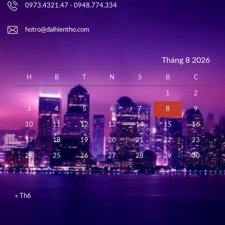
0973.4321.47 - 0948.774.334
hotro@daihientho.com
Tháng 8 2026
H
B
T
N
S
B
C
1
2
3
4
5
6
7
8
9
10
11
12
13
14
15
16
17
18
19
20
21
22
23
24
25
26
27
28
29
30
31
« Th6