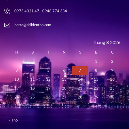
0973.4321.47 - 0948.774.334
hotro@daihientho.com
Tháng 8 2026
H
B
T
N
S
B
C
1
2
3
4
5
6
7
8
9
10
11
12
13
14
15
16
17
18
19
20
21
22
23
24
25
26
27
28
29
30
31
« Th6