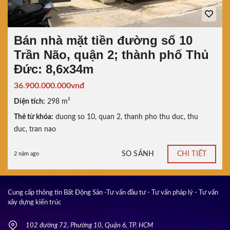
Bán nhà mặt tiền đường số 10
Trần Não, quận 2; thành phố Thủ
Đức: 8,6x34m
36.900.000.000vnđ
Diện tích:
298 m²
Thẻ từ khóa:
duong so 10
,
quan 2
,
thanh pho thu duc
,
thu
duc
,
tran nao
SO SÁNH
CHI TIẾT
2 năm ago
Cung cấp thông tin Bất Động Sản -Tư vấn đầu tư - Tư vấn pháp lý - Tư vấn
xây dựng kiến trúc
102 đường 72, Phường 10, Quận 6, TP. HCM