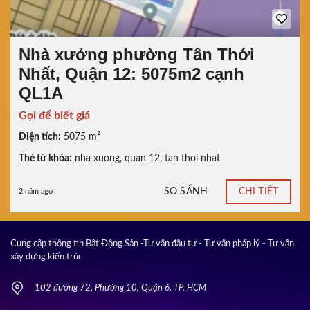
Nhà xưởng phường Tân Thới
Nhất, Quận 12: 5075m2 cạnh
QL1A
Gọi để biết giá
Diện tích:
5075 m²
Thẻ từ khóa:
nha xuong
,
quan 12
,
tan thoi nhat
SO SÁNH
CHI TIẾT
2 năm ago
Cung cấp thông tin Bất Động Sản -Tư vấn đầu tư - Tư vấn pháp lý - Tư vấn
xây dựng kiến trúc
102 đường 72, Phường 10, Quận 6, TP. HCM