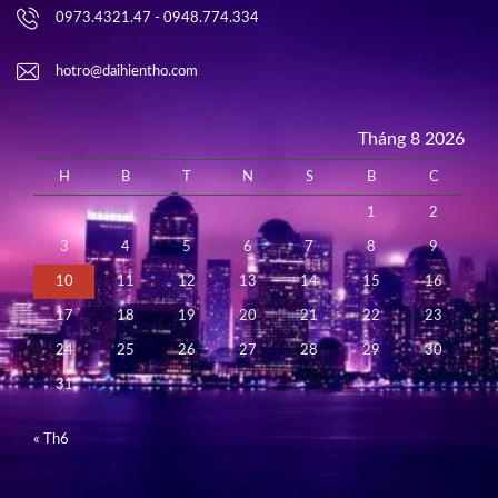
0973.4321.47 - 0948.774.334
hotro@daihientho.com
Tháng 8 2026
H
B
T
N
S
B
C
1
2
3
4
5
6
7
8
9
10
11
12
13
14
15
16
17
18
19
20
21
22
23
24
25
26
27
28
29
30
31
« Th6