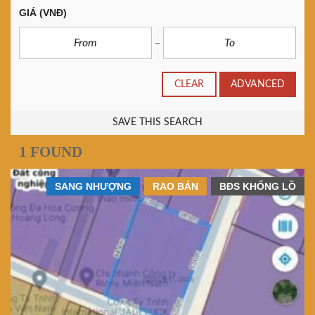
GIÁ
(VNĐ)
CLEAR
ADVANCED
SAVE THIS SEARCH
1 FOUND
SANG NHƯỢNG
RAO BÁN
BĐS KHỔNG LỒ