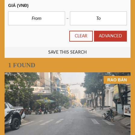
GIÁ
(VNĐ)
CLEAR
ADVANCED
SAVE THIS SEARCH
1 FOUND
RAO BÁN