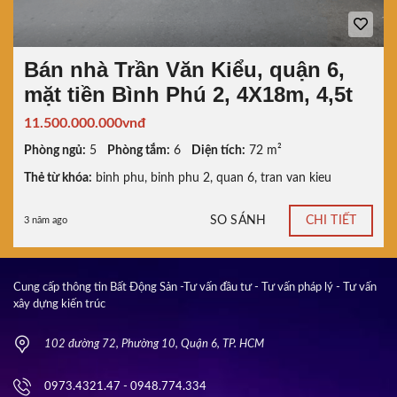
Bán nhà Trần Văn Kiểu, quận 6,
mặt tiền Bình Phú 2, 4X18m, 4,5t
11.500.000.000vnđ
Phòng ngủ:
5
Phòng tắm:
6
Diện tích:
72 m²
Thẻ từ khóa:
binh phu
,
binh phu 2
,
quan 6
,
tran van kieu
SO SÁNH
CHI TIẾT
3 năm ago
Cung cấp thông tin Bất Động Sản -Tư vấn đầu tư - Tư vấn pháp lý - Tư vấn
xây dựng kiến trúc
102 đường 72, Phường 10, Quận 6, TP. HCM
0973.4321.47 - 0948.774.334