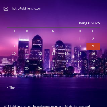
hotro@daihientho.com
Tháng 8 2026
H
B
T
N
S
B
C
1
2
3
4
5
6
7
8
9
10
11
12
13
14
15
16
17
18
19
20
21
22
23
24
25
26
27
28
29
30
31
« Th6
2017 daihientho.com by webseogoogle.com. All rights reserved.