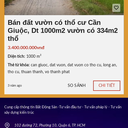
Bán đất vườn có thổ cư Cần
Giuộc, Dt 1000m2 vườn có 334m2
thổ
3.400.000.000vnđ
Diện tích:
1000 m²
Thẻ từ khóa:
can giuoc
,
dat vuon
,
dat vuon co tho cu
,
long an
,
tho cu
,
thuan thanh
,
vo thanh phat
SO SÁNH
CHI TIẾT
3 năm ago
Cung cấp thông tin Bất Động Sản -Tư vấn đầu tư - Tư vấn pháp lý - Tư vấn
xây dựng kiến trúc
102 đường 72, Phường 10, Quận 6, TP. HCM