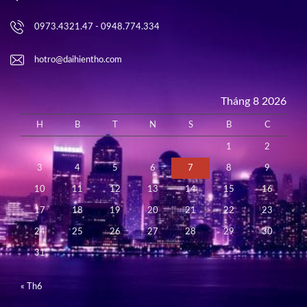
0973.4321.47 - 0948.774.334
hotro@daihientho.com
Tháng 8 2026
H
B
T
N
S
B
C
1
2
3
4
5
6
7
8
9
10
11
12
13
14
15
16
17
18
19
20
21
22
23
24
25
26
27
28
29
30
31
« Th6