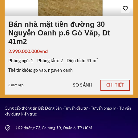
Bán nhà mặt tiền đường 30
Nguyễn Oanh p.6 Gò Vấp, Dt
41m2
2.990.000.000vnđ
Phòng ngủ:
2
Phòng tắm:
2
Diện tích:
41 m²
Thẻ từ khóa:
go vap
,
nguyen oanh
SO SÁNH
CHI TIẾT
3 năm ago
Cung cấp thông tin Bất Động Sản -Tư vấn đầu tư - Tư vấn pháp lý - Tư vấn
xây dựng kiến trúc
102 đường 72, Phường 10, Quận 6, TP. HCM