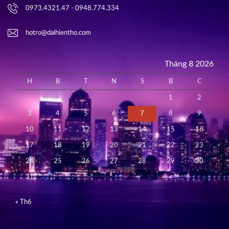
0973.4321.47 - 0948.774.334
hotro@daihientho.com
Tháng 8 2026
H
B
T
N
S
B
C
1
2
3
4
5
6
7
8
9
10
11
12
13
14
15
16
17
18
19
20
21
22
23
24
25
26
27
28
29
30
31
« Th6