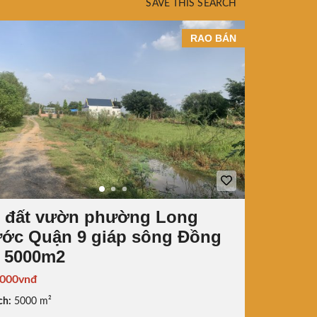
SAVE THIS SEARCH
RAO BÁN
 đất vườn phường Long
ớc Quận 9 giáp sông Đồng
, 5000m2
.000vnđ
ch:
5000 m²