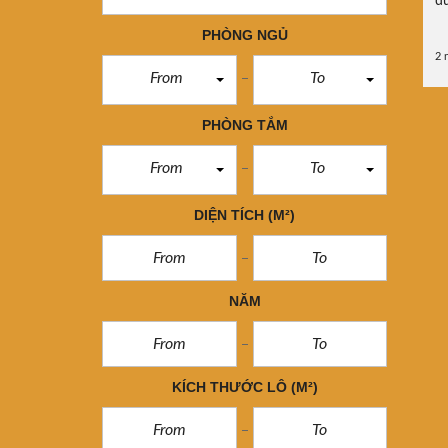
d
PHÒNG NGỦ
2 
From
To
PHÒNG TẮM
From
To
DIỆN TÍCH
(M²)
NĂM
KÍCH THƯỚC LÔ
(M²)