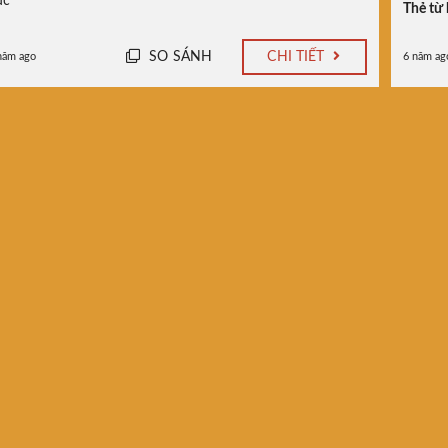
uc
Thẻ từ 
SO SÁNH
CHI TIẾT
năm ago
6 năm ag