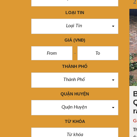
2
LOẠI TIN
Loại Tin
GIÁ
(VNĐ)
THÀNH PHỐ
Thành Phố
B
QUẬN HUYỆN
Q
Quận Huyện
r
G
TỪ KHÓA
Th