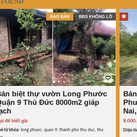
 FOUND
RAO BÁN
BĐS KHỔNG LỒ
án biệt thự vườn Long Phước
Bán
uận 9 Thủ Đức 8000m2 giáp
Phư
ạch
Nai
ọi để biết giá
8.000
ẻ từ khóa:
long phuoc
,
quan 9
,
thanh pho thu duc
,
thu
Diện tí