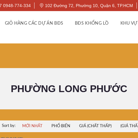
7 0948-774-334
102 Đường 72, Phường 10, Quận 6, TP.HCM
GIỎ HÀNG CÁC DỰ ÁN BĐS
BĐS KHỔNG LỒ
KHU VỰ
PHƯỜNG LONG PHƯỚC
Sort by:
MỚI NHẤT
PHỔ BIẾN
GIÁ (CHẤT THẤP)
(GIÁ THẤ