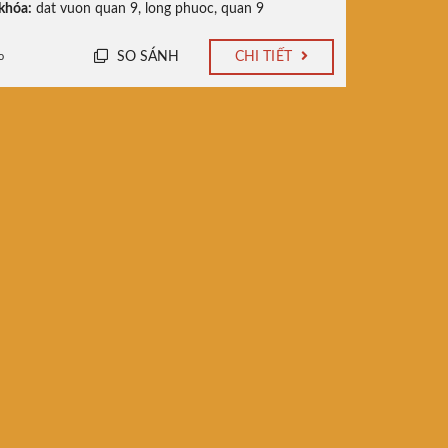
khóa:
dat vuon quan 9
,
long phuoc
,
quan 9
SO SÁNH
CHI TIẾT
o