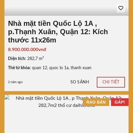
Nhà mặt tiền Quốc Lộ 1A ,
p.Thạnh Xuân, Quận 12: Kích
thước 11x26m
8.900.000.000vnđ
Diện tích:
282,7 m²
Thẻ từ khóa:
quan 12
,
quoc lo 1a
,
thanh xuan
SO SÁNH
CHI TIẾT
2 năm ago
RAO BÁN
GẤP!