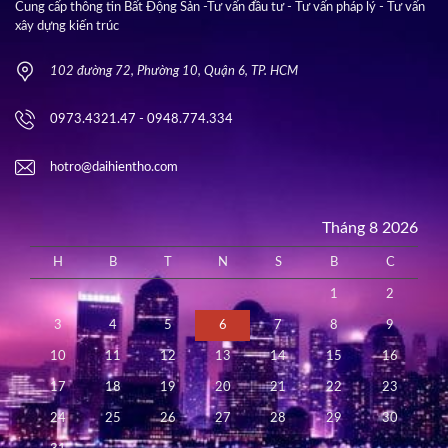
Cung cấp thông tin Bất Động Sản -Tư vấn đầu tư - Tư vấn pháp lý - Tư vấn
xây dựng kiến trúc
102 đường 72, Phường 10, Quận 6, TP. HCM
0973.4321.47 - 0948.774.334
hotro@daihientho.com
Tháng 8 2026
H
B
T
N
S
B
C
1
2
3
4
5
6
7
8
9
10
11
12
13
14
15
16
17
18
19
20
21
22
23
24
25
26
27
28
29
30