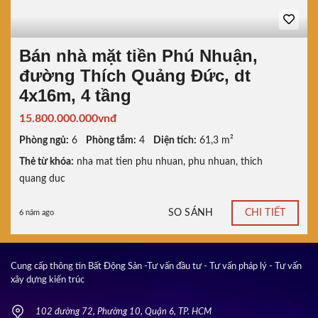
Bán nhà mặt tiền Phú Nhuận,
đường Thích Quảng Đức, dt
4x16m, 4 tầng
15.800.000.000vnđ
Phòng ngủ:
6
Phòng tắm:
4
Diện tích:
61,3 m²
Thẻ từ khóa:
nha mat tien phu nhuan
,
phu nhuan
,
thich
quang duc
SO SÁNH
CHI TIẾT
6 năm ago
Cung cấp thông tin Bất Động Sản -Tư vấn đầu tư - Tư vấn pháp lý - Tư vấn
xây dựng kiến trúc
102 đường 72, Phường 10, Quận 6, TP. HCM