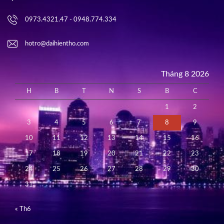
0973.4321.47 - 0948.774.334
hotro@daihientho.com
Tháng 8 2026
H
B
T
N
S
B
C
1
2
3
4
5
6
7
8
9
10
11
12
13
14
15
16
17
18
19
20
21
22
23
24
25
26
27
28
29
30
31
« Th6