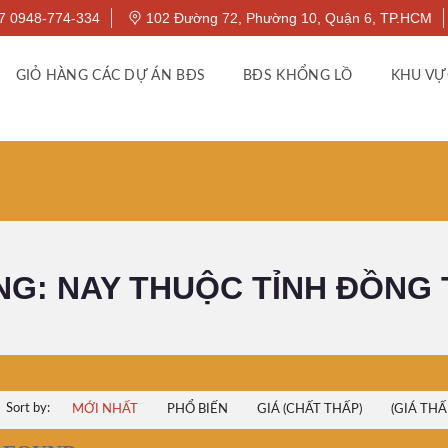
7 0948-774-334
102 Đường 72, Phường 10, Quận 6, TP.HCM
GIỎ HÀNG CÁC DỰ ÁN BĐS
BĐS KHỔNG LỒ
KHU VỰ
NG: NAY THUỘC TỈNH ĐỒNG
Sort by:
MỚI NHẤT
PHỔ BIẾN
GIÁ (CHẤT THẤP)
(GIÁ THẤ