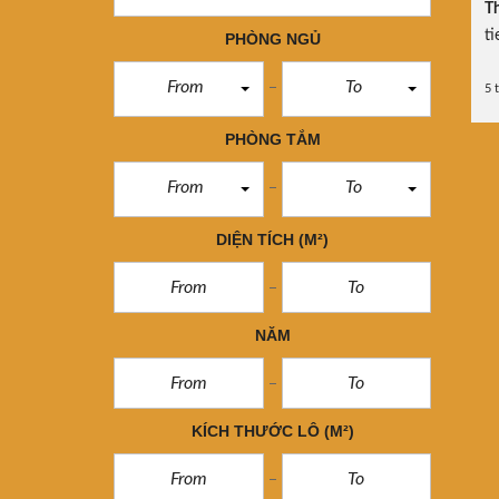
Th
ti
PHÒNG NGỦ
From
To
5 
PHÒNG TẮM
From
To
DIỆN TÍCH
(M²)
NĂM
KÍCH THƯỚC LÔ
(M²)