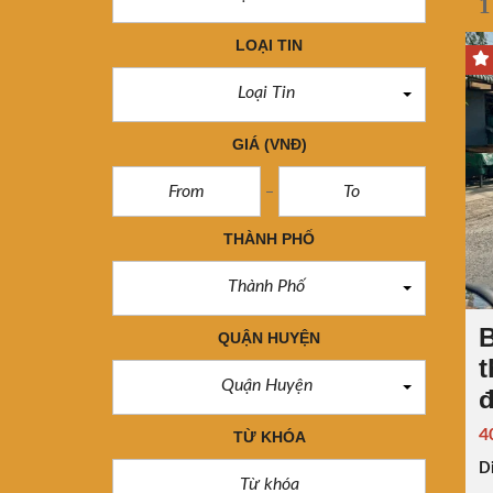
1
LOẠI TIN
Loại Tin
GIÁ
(VNĐ)
THÀNH PHỐ
Thành Phố
QUẬN HUYỆN
t
Quận Huyện
đ
4
TỪ KHÓA
Di