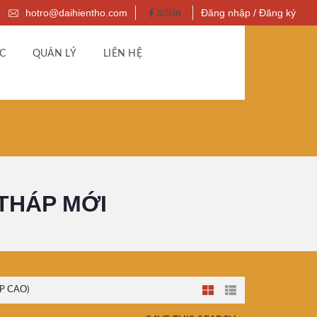
hotro@daihientho.com
Đăng nhập / Đăng ký
C
QUẢN LÝ
LIÊN HỆ
 THÁP MỚI
P CAO)