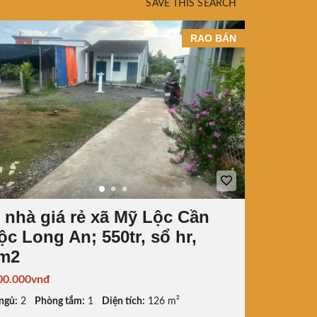
SAVE THIS SEARCH
RAO BÁN
 nhà giá rẻ xã Mỹ Lộc Cần
ộc Long An; 550tr, sổ hr,
m2
00.000vnđ
ngủ:
2
Phòng tắm:
1
Diện tích:
126 m²