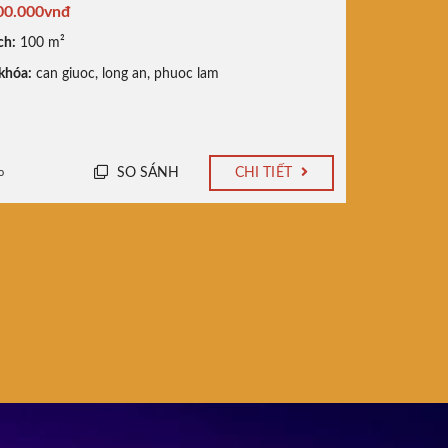
00.000vnđ
ch:
100 m²
khóa:
can giuoc
,
long an
,
phuoc lam
SO SÁNH
CHI TIẾT
o