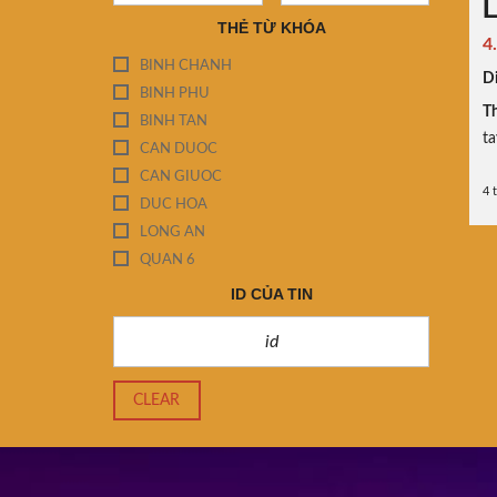
L
THẺ TỪ KHÓA
4
BINH CHANH
Di
BINH PHU
Th
BINH TAN
ta
CAN DUOC
CAN GIUOC
4 
DUC HOA
LONG AN
QUAN 6
ID CỦA TIN
CLEAR