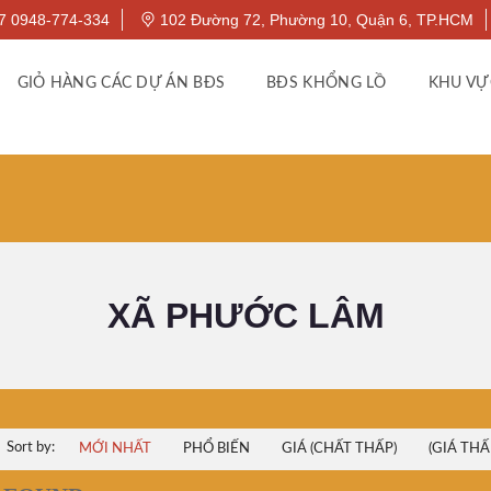
7 0948-774-334
102 Đường 72, Phường 10, Quận 6, TP.HCM
GIỎ HÀNG CÁC DỰ ÁN BĐS
BĐS KHỔNG LỒ
KHU VỰ
XÃ PHƯỚC LÂM
Sort by:
MỚI NHẤT
PHỔ BIẾN
GIÁ (CHẤT THẤP)
(GIÁ THẤ