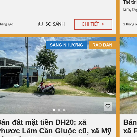
Thẻ từ 
lam
,
ta
SO SÁNH
CHI TIẾT
tháng ago
2 tháng 
SANG NHƯỢNG
RAO BÁN
án đất mặt tiền DH20; xã
Bán
hươc Lâm Cần Giuộc cũ, xã Mỹ
xã 