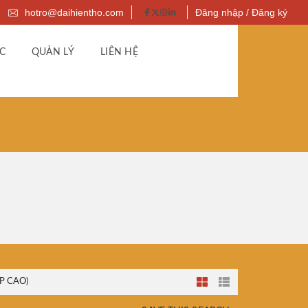
hotro@daihientho.com
Đăng nhập / Đăng ký
C
QUẢN LÝ
LIÊN HỆ
P CAO)