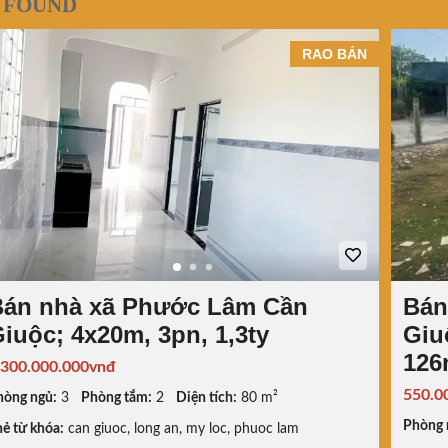
 FOUND
RAO BÁN
Bán nhà xã Phước Lâm Cần
Bán
iuộc; 4x20m, 3pn, 1,3ty
Giu
126
.300.000.000vnđ
550.0
hòng ngủ:
3
Phòng tắm:
2
Diện tích:
80 m²
Phòng 
ẻ từ khóa:
can giuoc
,
long an
,
my loc
,
phuoc lam