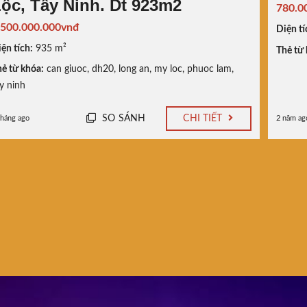
ộc, Tây Ninh. Dt 923m2
780.0
.500.000.000vnđ
Diện tí
ện tích:
935 m²
Thẻ từ 
ẻ từ khóa:
can giuoc
,
dh20
,
long an
,
my loc
,
phuoc lam
,
y ninh
SO SÁNH
CHI TIẾT
tháng ago
2 năm ag