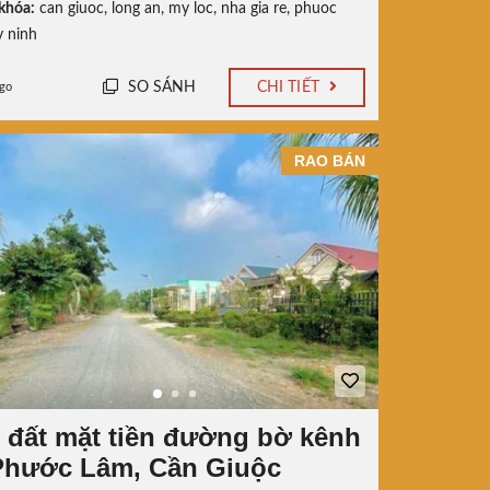
khóa:
can giuoc
,
long an
,
my loc
,
nha gia re
,
phuoc
y ninh
SO SÁNH
CHI TIẾT
ago
RAO BÁN
 đất mặt tiền đường bờ kênh
Phước Lâm, Cần Giuộc