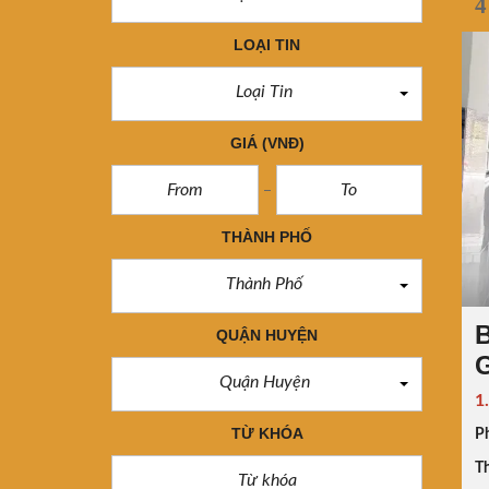
4
LOẠI TIN
Loại Tin
GIÁ
(VNĐ)
THÀNH PHỐ
Thành Phố
QUẬN HUYỆN
G
Quận Huyện
1
TỪ KHÓA
P
Th