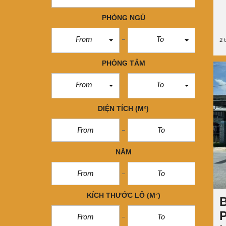
PHÒNG NGỦ
From
To
2 
PHÒNG TẮM
From
To
DIỆN TÍCH
(M²)
NĂM
KÍCH THƯỚC LÔ
(M²)
B
P