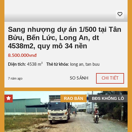
Sang nhượng dự án 1/500 tại Tân
Bửu, Bến Lức, Long An, dt
4538m2, quy mô 34 nền
8.500.000vnđ
Diện tích:
4538 m²
Thẻ từ khóa:
long an
,
tan buu
SO SÁNH
CHI TIẾT
7 năm ago
RAO BÁN
BĐS KHỔNG LỒ