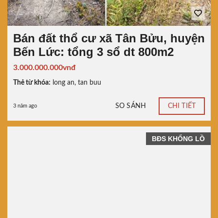
Bán đất thổ cư xã Tân Bửu, huyện
Bến Lức: tổng 3 sổ dt 800m2
3.000.000.000vnđ
Thẻ từ khóa:
long an
,
tan buu
SO SÁNH
CHI TIẾT
3 năm ago
BĐS KHỔNG LỒ