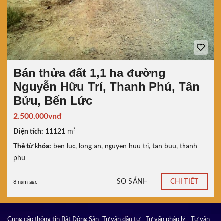
Bán thửa đất 1,1 ha đường
Nguyễn Hữu Trí, Thanh Phú, Tân
Bửu, Bến Lức
2.500.000vnđ
Diện tích:
11121 m²
Thẻ từ khóa:
ben luc
,
long an
,
nguyen huu tri
,
tan buu
,
thanh
phu
SO SÁNH
CHI TIẾT
8 năm ago
Cung cấp thông tin Bất Động Sản -Tư vấn đầu tư - Tư vấn pháp lý - Tư vấn