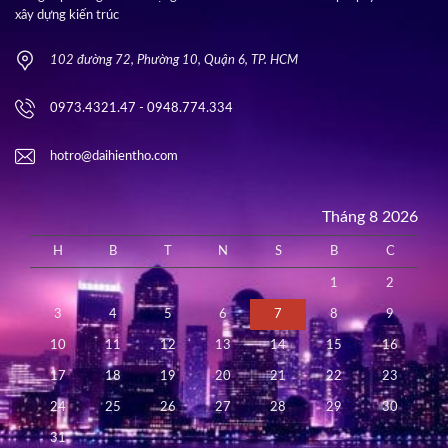
xây dựng kiến trúc
102 đường 72, Phường 10, Quận 6, TP. HCM
0973.4321.47 - 0948.774.334
hotro@daihientho.com
Tháng 8 2026
H
B
T
N
S
B
C
1
2
3
4
5
6
7
8
9
10
11
12
13
14
15
16
17
18
19
20
21
22
23
24
25
26
27
28
29
30
31