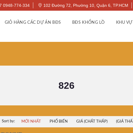
7 0948-774-334
102 Đường 72, Phường 10, Quận 6, TP.HCM
GIỎ HÀNG CÁC DỰ ÁN BĐS
BĐS KHỔNG LỒ
KHU VỰ
826
Sort by:
MỚI NHẤT
PHỔ BIẾN
GIÁ (CHẤT THẤP)
(GIÁ THẤ