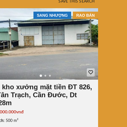
SAVE THIS SEARCH
SANG NHƯỢNG
RAO BÁN
 kho xưởng mặt tiền ĐT 826,
Tân Trạch, Cần Đước, Dt
28m
.000.000vnđ
ch:
500 m²