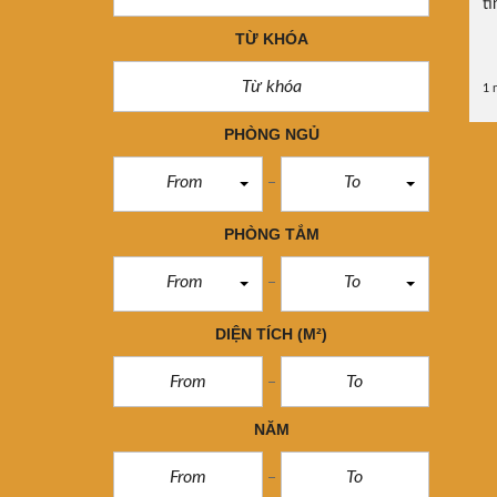
ti
TỪ KHÓA
1 
PHÒNG NGỦ
From
To
PHÒNG TẮM
From
To
DIỆN TÍCH
(M²)
NĂM