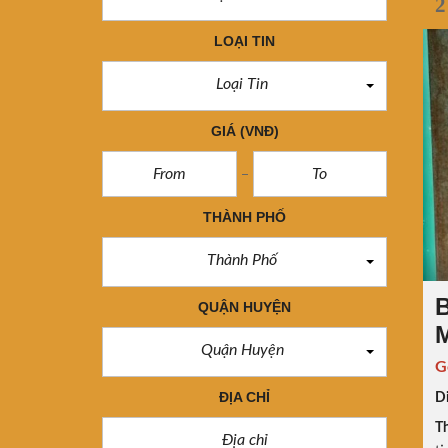
2
LOẠI TIN
Loại Tin
GIÁ
(VNĐ)
THÀNH PHỐ
Thành Phố
B
QUẬN HUYỆN
M
Quận Huyện
G
ĐỊA CHỈ
Di
Th