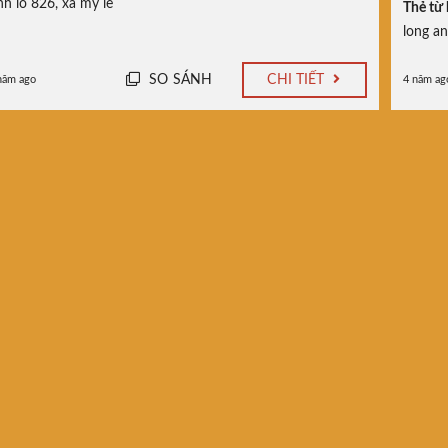
nh lo 826
,
xa my le
Thẻ từ 
long an
SO SÁNH
CHI TIẾT
năm ago
4 năm ag