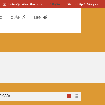
hotro@daihientho.com
Đăng nhập / Đăng ký
C
QUẢN LÝ
LIÊN HỆ
P CAO)