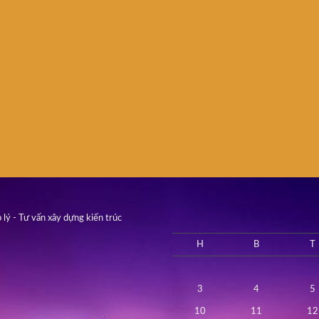
 lý - Tư vấn xây dựng kiến trúc
H
B
T
3
4
5
10
11
12