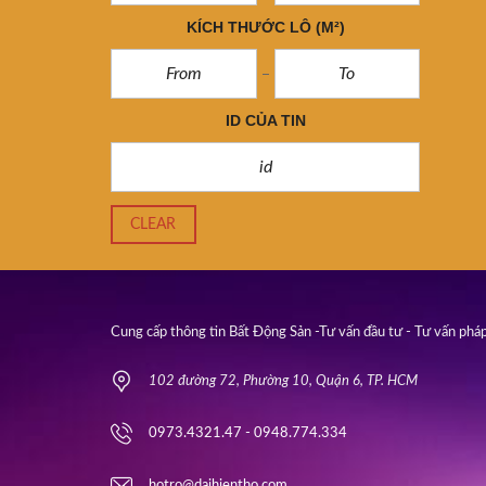
KÍCH THƯỚC LÔ
(M²)
ID CỦA TIN
CLEAR
Cung cấp thông tin Bất Động Sản -Tư vấn đầu tư - Tư vấn pháp
102 đường 72, Phường 10, Quận 6, TP. HCM
0973.4321.47 - 0948.774.334
hotro@daihientho.com