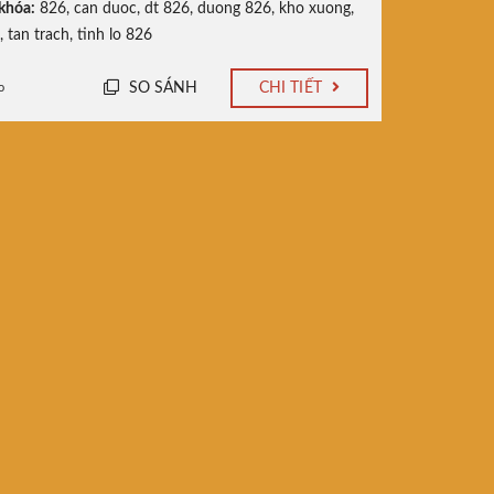
khóa:
826
,
can duoc
,
dt 826
,
duong 826
,
kho xuong
,
,
tan trach
,
tinh lo 826
SO SÁNH
CHI TIẾT
o