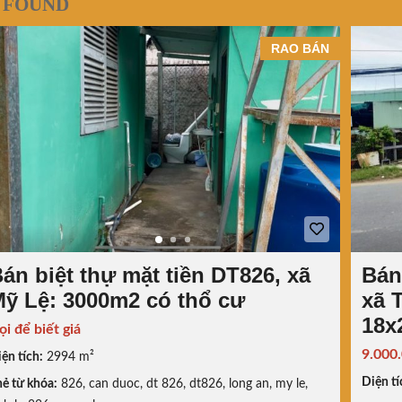
 FOUND
RAO BÁN
án biệt thự mặt tiền DT826, xã
Bán
ỹ Lệ: 3000m2 có thổ cư
xã 
18x
ọi để biết giá
9.000
ện tích:
2994 m²
Diện tí
ẻ từ khóa:
826
,
can duoc
,
dt 826
,
dt826
,
long an
,
my le
,