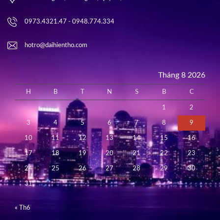
0973.4321.47 - 0948.774.334
hotro@daihientho.com
Tháng 8 2026
H
B
T
N
S
B
C
1
2
3
4
5
6
7
8
9
10
11
12
13
14
15
16
17
18
19
20
21
22
23
24
25
26
27
28
29
30
31
« Th6