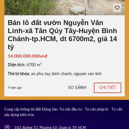
Bán lô đất vườn Nguyễn Văn
Linh-xã Tân Qúy Tây-Huyện Bình
Chánh-tp.HCM, dt 6700m2, giá 14
tỷ
14.000.000.000vnđ
Diện tích:
6700 m²
Thẻ từ khóa:
an phu tay
,
binh chanh
,
nguyen van linh
SO SÁNH
CHI TIẾT
9 năm ago
Cung cấp thông tin Bất Động Sản -Tư vấn đầu tư - Tư vấn pháp lý - Tư vấn
xây dựng kiến trúc
102 đường 72, Phường 10, Quận 6, TP. HCM