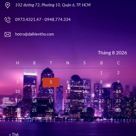
102 đường 72, Phường 10, Quận 6, TP. HCM
0973.4321.47 - 0948.774.334
hotro@daihientho.com
Tháng 8 2026
H
B
T
N
S
B
C
1
2
3
4
5
6
7
8
9
10
11
12
13
14
15
16
17
18
19
20
21
22
23
24
25
26
27
28
29
30
31
« Th6