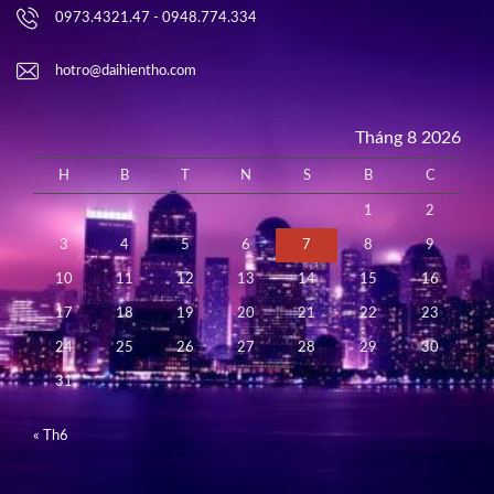
0973.4321.47 - 0948.774.334
hotro@daihientho.com
Tháng 8 2026
H
B
T
N
S
B
C
1
2
3
4
5
6
7
8
9
10
11
12
13
14
15
16
17
18
19
20
21
22
23
24
25
26
27
28
29
30
31
« Th6