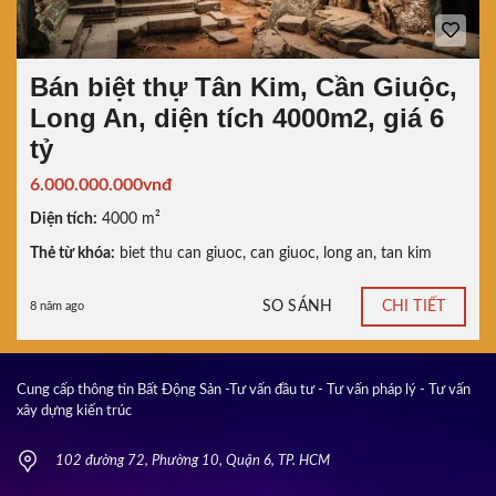
Bán biệt thự Tân Kim, Cần Giuộc,
Long An, diện tích 4000m2, giá 6
tỷ
6.000.000.000vnđ
Diện tích:
4000 m²
Thẻ từ khóa:
biet thu can giuoc
,
can giuoc
,
long an
,
tan kim
SO SÁNH
CHI TIẾT
8 năm ago
Cung cấp thông tin Bất Động Sản -Tư vấn đầu tư - Tư vấn pháp lý - Tư vấn
xây dựng kiến trúc
102 đường 72, Phường 10, Quận 6, TP. HCM