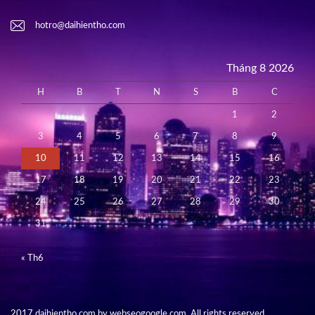
hotro@daihientho.com
Tháng 8 2026
H
B
T
N
S
B
C
1
2
3
4
5
6
7
8
9
10
11
12
13
14
15
16
17
18
19
20
21
22
23
24
25
26
27
28
29
30
31
« Th6
2017 daihientho.com by webseogoogle.com. All rights reserved.