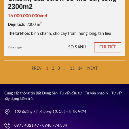
2300m2
16.000.000.000vnđ
Diện tích:
2300 m²
Thẻ từ khóa:
binh chanh
,
cho cay trom
,
hung long
,
tan lieu
SO SÁNH
CHI TIẾT
2 năm ago
PREV
1
2
3
…
13
14
NEXT
Cung cấp thông tin Bất Động Sản -Tư vấn đầu tư - Tư vấn pháp lý - Tư vấn
xây dựng kiến trúc
102 đường 72, Phường 10, Quận 6, TP. HCM
0973.4321.47 - 0948.774.334