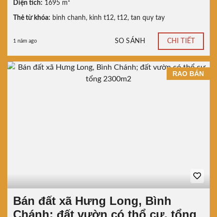
Diện tích:
1695 m²
Thẻ từ khóa:
binh chanh
,
kinh t12
,
t12
,
tan quy tay
SO SÁNH
CHI TIẾT
1 năm ago
RAO BÁN
Bán đất xã Hưng Long, Bình
Chánh; đất vườn có thổ cư, tổng