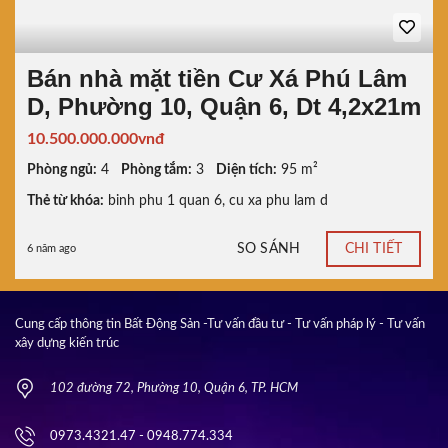
Bán nhà mặt tiền Cư Xá Phú Lâm
D, Phường 10, Quận 6, Dt 4,2x21m
10.500.000.000vnđ
Phòng ngủ:
4
Phòng tắm:
3
Diện tích:
95 m²
Thẻ từ khóa:
binh phu 1 quan 6
,
cu xa phu lam d
SO SÁNH
CHI TIẾT
6 năm ago
Cung cấp thông tin Bất Động Sản -Tư vấn đầu tư - Tư vấn pháp lý - Tư vấn
xây dựng kiến trúc
102 đường 72, Phường 10, Quận 6, TP. HCM
0973.4321.47 - 0948.774.334