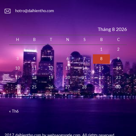
hotro@daihientho.com
Tháng 8 2026
H
B
T
N
S
B
C
1
2
3
4
5
6
7
8
9
10
11
12
13
14
15
16
17
18
19
20
21
22
23
24
25
26
27
28
29
30
31
« Th6
2017 daihientho.com by webseogoogle.com. All rights reserved.