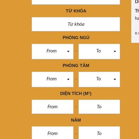
Di
TỪ KHÓA
Th
h
8 
PHÒNG NGỦ
From
To
PHÒNG TẮM
From
To
DIỆN TÍCH
(M²)
NĂM