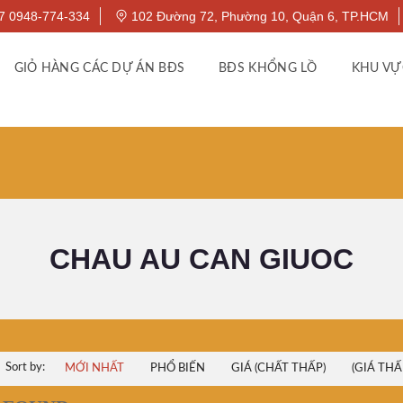
7 0948-774-334
102 Đường 72, Phường 10, Quận 6, TP.HCM
GIỎ HÀNG CÁC DỰ ÁN BĐS
BĐS KHỔNG LỒ
KHU VỰ
CHAU AU CAN GIUOC
Sort by:
MỚI NHẤT
PHỔ BIẾN
GIÁ (CHẤT THẤP)
(GIÁ THẤ