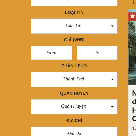
1
LOẠI TIN
Loại Tin
GIÁ
(VNĐ)
THÀNH PHỐ
Thành Phố
QUẬN HUYỆN
đ
Quận Huyện
H
ĐỊA CHỈ
1