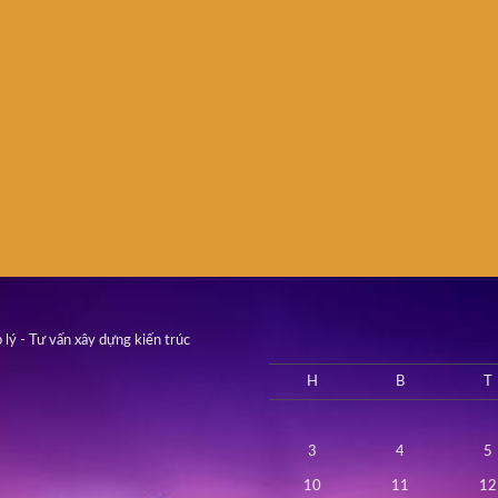
 lý - Tư vấn xây dựng kiến trúc
H
B
T
3
4
5
10
11
12