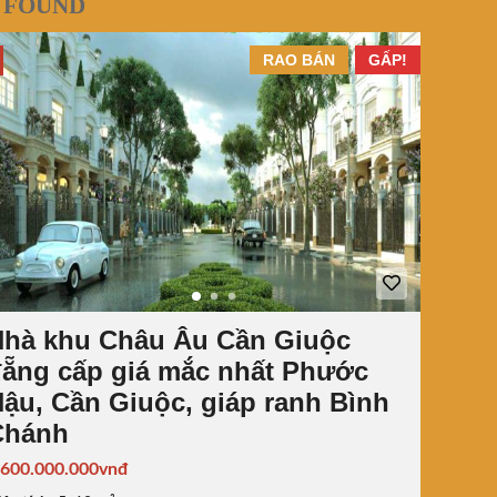
 FOUND
RAO BÁN
GẤP!
Nhà khu Châu Âu Cần Giuộc
ẵng cấp giá mắc nhất Phước
ậu, Cần Giuộc, giáp ranh Bình
Chánh
.600.000.000vnđ