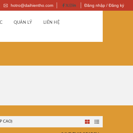
hotro@daihientho.com
Đăng nhập / Đăng ký
C
QUẢN LÝ
LIÊN HỆ
P CAO)