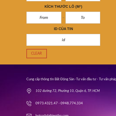
KÍCH THƯỚC LÔ
(M²)
ID CỦA TIN
CLEAR
Cung cấp thông tin Bất Động Sản -Tư vấn đầu tư - Tư vấn pháp
102 đường 72, Phường 10, Quận 6, TP. HCM
0973.4321.47 - 0948.774.334
hotro@daihientho.com