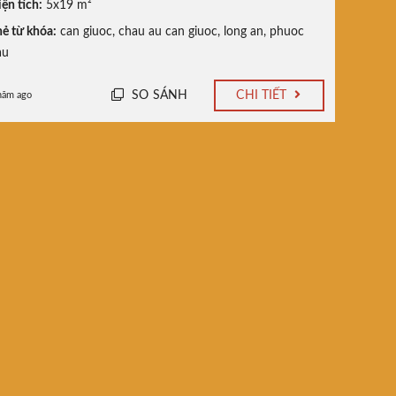
ện tích:
5x19 m²
ẻ từ khóa:
can giuoc
,
chau au can giuoc
,
long an
,
phuoc
au
SO SÁNH
CHI TIẾT
năm ago