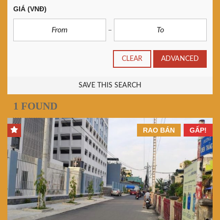
GIÁ
(VNĐ)
CLEAR
ADVANCED
SAVE THIS SEARCH
1 FOUND
RAO BÁN
GẤP!