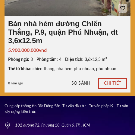
Bán nhà hẻm đường Chiến
Thắng, P.9, quận Phú Nhuận, dt
3,6x12,5m
5.900.000.000vnđ
Phòng ngủ:
3
Phòng tắm:
4
Diện tích:
3,6x12,5 m²
Thẻ từ khóa:
chien thang
,
nha hem phu nhuan
,
phu nhuan
SO SÁNH
CHI TIẾT
8 năm ago
Cung cấp thông tin Bất Động Sản -Tư vấn đầu tư - Tư vấn pháp lý - Tư vấn
xây dựng kiến trúc
102 đường 72, Phường 10, Quận 6, TP. HCM