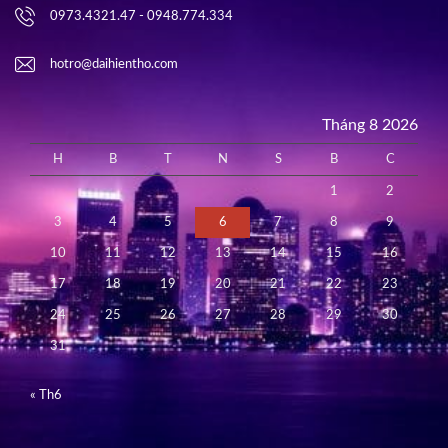
0973.4321.47 - 0948.774.334
hotro@daihientho.com
Tháng 8 2026
H
B
T
N
S
B
C
1
2
3
4
5
6
7
8
9
10
11
12
13
14
15
16
17
18
19
20
21
22
23
24
25
26
27
28
29
30
31
« Th6