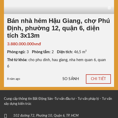
Bán nhà hẻm Hậu Giang, chợ Phú
Định, phường 12, quận 6, diện
tích 3x13m
3.880.000.000vnđ
Phòng ngủ:
3
Phòng tắm:
2
Diện tích:
46,5 m²
Thẻ từ khóa:
cho phu dinh
,
hau giang
,
nha hem quan 6
,
quan
6
SO SÁNH
CHI TIẾT
8 năm ago
Cung cấp thông tin Bất Động Sản -Tư vấn đầu tư - Tư vấn pháp lý - Tư vấn
xây dựng kiến trúc
102 đường 72, Phường 10, Quận 6, TP. HCM