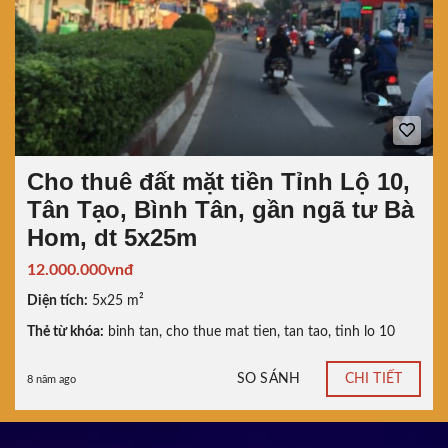
Cho thuê đất mặt tiền Tỉnh Lộ 10,
Tân Tạo, Bình Tân, gần ngã tư Bà
Hom, dt 5x25m
12.000.000vnđ
Diện tích:
5x25 m²
Thẻ từ khóa:
binh tan
,
cho thue mat tien
,
tan tao
,
tinh lo 10
SO SÁNH
CHI TIẾT
8 năm ago