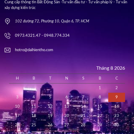
Cung cấp thông tin Bất Động Sản -Tư vấn đầu tư - Tư vấn pháp lý - Tư vấn
xây dựng kiến trúc
102 đường 72, Phường 10, Quận 6, TP. HCM
0973.4321.47 - 0948.774.334
hotro@daihientho.com
Tháng 8 2026
H
B
T
N
S
B
C
1
2
3
4
5
6
7
8
9
10
11
12
13
14
15
16
17
18
19
20
21
22
23
24
25
26
27
28
29
30