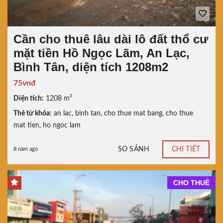
Cần cho thuê lâu dài lô đất thổ cư
mặt tiền Hồ Ngọc Lãm, An Lạc,
Bình Tân, diện tích 1208m2
75vnđ
Diện tích:
1208 m²
Thẻ từ khóa:
an lac
,
binh tan
,
cho thue mat bang
,
cho thue
mat tien
,
ho ngoc lam
SO SÁNH
CHI TIẾT
8 năm ago
CHO THUÊ