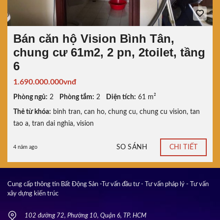
Bán căn hộ Vision Bình Tân,
chung cư 61m2, 2 pn, 2toilet, tầng
6
1.690.000.000vnđ
Phòng ngủ:
2
Phòng tắm:
2
Diện tích:
61 m²
Thẻ từ khóa:
binh tran
,
can ho
,
chung cu
,
chung cu vision
,
tan
tao a
,
tran dai nghia
,
vision
SO SÁNH
CHI TIẾT
4 năm ago
Cung cấp thông tin Bất Động Sản -Tư vấn đầu tư - Tư vấn pháp lý - Tư vấn
xây dựng kiến trúc
102 đường 72, Phường 10, Quận 6, TP. HCM