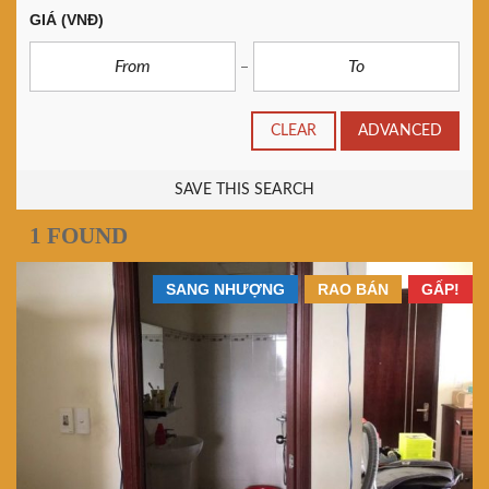
GIÁ
(VNĐ)
CLEAR
ADVANCED
SAVE THIS SEARCH
1 FOUND
SANG NHƯỢNG
RAO BÁN
GẤP!