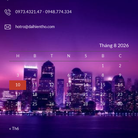
0973.4321.47 - 0948.774.334
hotro@daihientho.com
Tháng 8 2026
H
B
T
N
S
B
C
1
2
3
4
5
6
7
8
9
10
11
12
13
14
15
16
17
18
19
20
21
22
23
24
25
26
27
28
29
30
31
« Th6