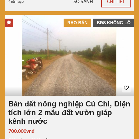
SO SÁNH
CHI TIẾT
4 năm ago
RAO BÁN
BĐS KHỔNG LỒ
Bán đất nông nghiệp Củ Chi, Diện
tích lớn 2 mẫu đất vườn giáp
kênh nước
700.000vnđ