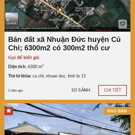
Bán đất xã Nhuận Đức huyện Củ
Chi; 6300m2 có 300m2 thổ cư
Gọi để biết giá
Diện tích:
6300 m²
Thẻ từ khóa:
cu chi
,
nhuan duc
,
tinh lo 15
SO SÁNH
CHI TIẾT
3 năm ago
RAO BÁN