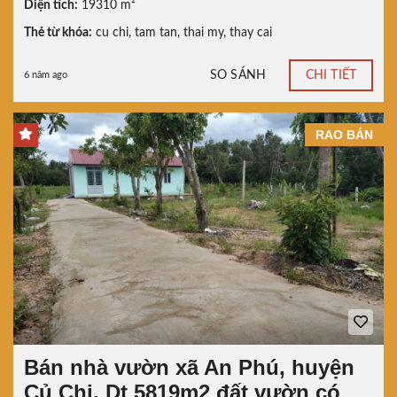
Diện tích:
19310 m²
Thẻ từ khóa:
cu chi
,
tam tan
,
thai my
,
thay cai
SO SÁNH
CHI TIẾT
6 năm ago
RAO BÁN
Bán nhà vườn xã An Phú, huyện
Củ Chi, Dt 5819m2 đất vườn có