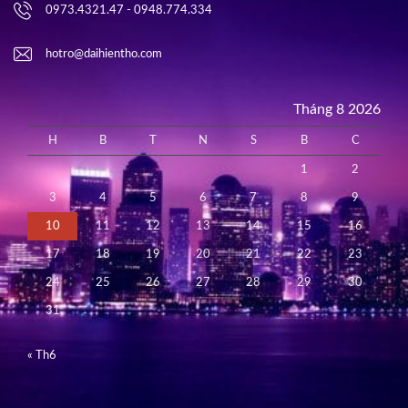
0973.4321.47 - 0948.774.334
hotro@daihientho.com
Tháng 8 2026
H
B
T
N
S
B
C
1
2
3
4
5
6
7
8
9
10
11
12
13
14
15
16
17
18
19
20
21
22
23
24
25
26
27
28
29
30
31
« Th6