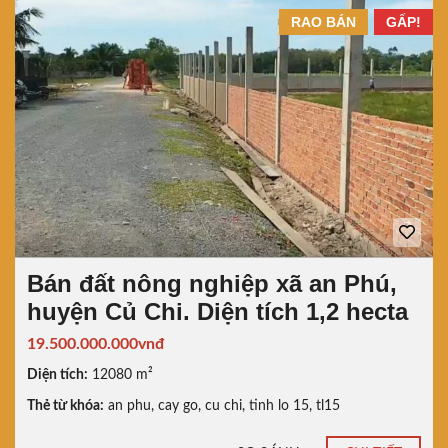
RAO BÁN
GẤP!
Bán đất nông nghiệp xã an Phú,
huyện Củ Chi. Diện tích 1,2 hecta
19.500.000.000vnđ
Diện tích:
12080 m²
Thẻ từ khóa:
an phu
,
cay go
,
cu chi
,
tinh lo 15
,
tl15