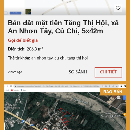
Bán đất mặt tiền Tăng Thị Hội, xã
An Nhơn Tây, Củ Chi, 5x42m
Gọi để biết giá
Diện tích:
206,3 m²
Thẻ từ khóa:
an nhon tay
,
cu chi
,
tang thi hoi
SO SÁNH
CHI TIẾT
2 năm ago
RAO BÁN