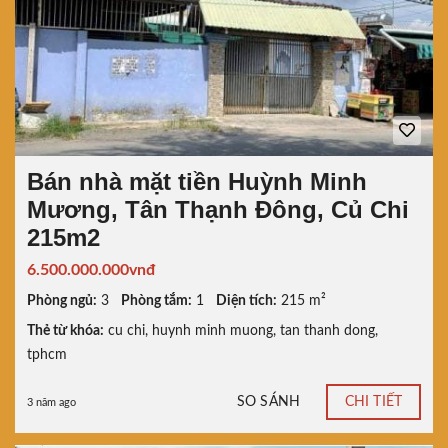
Bán nhà mặt tiền Huỳnh Minh
Mương, Tân Thạnh Đông, Củ Chi
215m2
6.500.000.000vnđ
Phòng ngủ:
3
Phòng tắm:
1
Diện tích:
215 m²
Thẻ từ khóa:
cu chi
,
huynh minh muong
,
tan thanh dong
,
tphcm
SO SÁNH
CHI TIẾT
3 năm ago