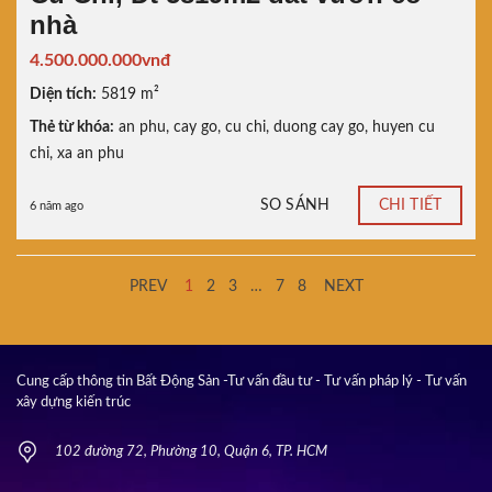
nhà
4.500.000.000vnđ
Diện tích:
5819 m²
Thẻ từ khóa:
an phu
,
cay go
,
cu chi
,
duong cay go
,
huyen cu
chi
,
xa an phu
SO SÁNH
CHI TIẾT
6 năm ago
PREV
1
2
3
…
7
8
NEXT
Cung cấp thông tin Bất Động Sản -Tư vấn đầu tư - Tư vấn pháp lý - Tư vấn
xây dựng kiến trúc
102 đường 72, Phường 10, Quận 6, TP. HCM