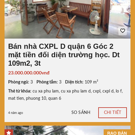
Bán nhà CXPL D quận 6 Góc 2
mặt tiền đối diện trường học. Dt
109m2, 3t
23.000.000.000vnđ
Phòng ngủ:
3
Phòng tắm:
3
Diện tích:
109 m²
Thẻ từ khóa:
cu xa phu lam
,
cu xa phu lam d
,
cxpl
,
cxpl d
,
lo f
,
mat tien
,
phuong 10
,
quan 6
SO SÁNH
CHI TIẾT
4 năm ago
RAO BÁN