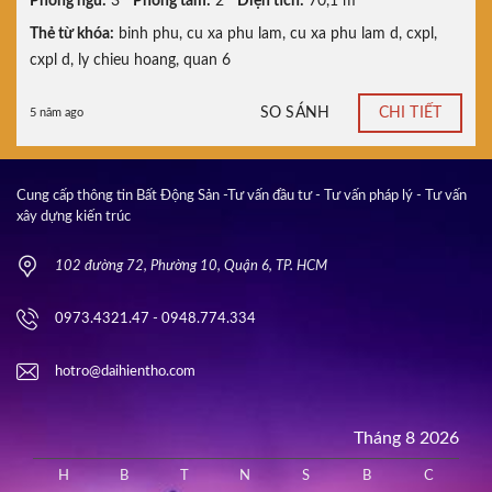
Phòng ngủ:
3
Phòng tắm:
2
Diện tích:
70,1 m²
Thẻ từ khóa:
binh phu
,
cu xa phu lam
,
cu xa phu lam d
,
cxpl
,
cxpl d
,
ly chieu hoang
,
quan 6
SO SÁNH
CHI TIẾT
5 năm ago
Cung cấp thông tin Bất Động Sản -Tư vấn đầu tư - Tư vấn pháp lý - Tư vấn
xây dựng kiến trúc
102 đường 72, Phường 10, Quận 6, TP. HCM
0973.4321.47 - 0948.774.334
hotro@daihientho.com
Tháng 8 2026
H
B
T
N
S
B
C