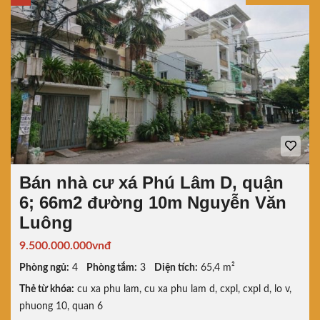
Bán nhà cư xá Phú Lâm D, quận
6; 66m2 đường 10m Nguyễn Văn
Luông
9.500.000.000vnđ
Phòng ngủ:
4
Phòng tắm:
3
Diện tích:
65,4 m²
Thẻ từ khóa:
cu xa phu lam
,
cu xa phu lam d
,
cxpl
,
cxpl d
,
lo v
,
phuong 10
,
quan 6