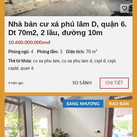
Nhà bán cư xá phú lâm D, quận 6.
Dt 70m2, 2 lầu, đường 10m
10.600.000.000vnđ
Phòng ngủ:
4
Phòng tắm:
3
Diện tích:
70 m²
Thẻ từ khóa:
cu xa phu lam
,
cu xa phu lam d
,
cxpl d
,
cxpl.
cxpld
,
quan 6
SO SÁNH
CHI TIẾT
4 năm ago
SANG NHƯỢNG
RAO BÁN