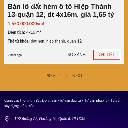
Bán lô đất hẻm ô tô Hiệp Thành
13-quận 12, dt 4x16m, giá 1,65 tỷ
1.650.000.000vnđ
Diện tích:
4x16 m²
Thẻ từ khóa:
dat nen
,
hiep thanh
,
quan 12
SO SÁNH
CHI TIẾT
9 năm ago
PREV
1
2
NEXT
Cung cấp thông tin Bất Động Sản -Tư vấn đầu tư - Tư vấn pháp lý - Tư vấn
xây dựng kiến trúc
102 đường 72, Phường 10, Quận 6, TP. HCM