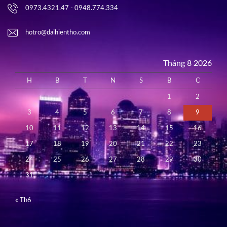
0973.4321.47 - 0948.774.334
hotro@daihientho.com
Tháng 8 2026
H
B
T
N
S
B
C
1
2
3
4
5
6
7
8
9
10
11
12
13
14
15
16
17
18
19
20
21
22
23
24
25
26
27
28
29
30
31
« Th6