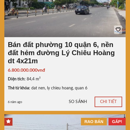
Bán đất phường 10 quận 6, nền
đất hẻm đường Lý Chiêu Hoàng
dt 4x21m
6.800.000.000vnđ
Diện tích:
84,4 m²
Thẻ từ khóa:
dat nen
,
ly chieu hoang
,
quan 6
SO SÁNH
CHI TIẾT
6 năm ago
RAO BÁN
GẤP!