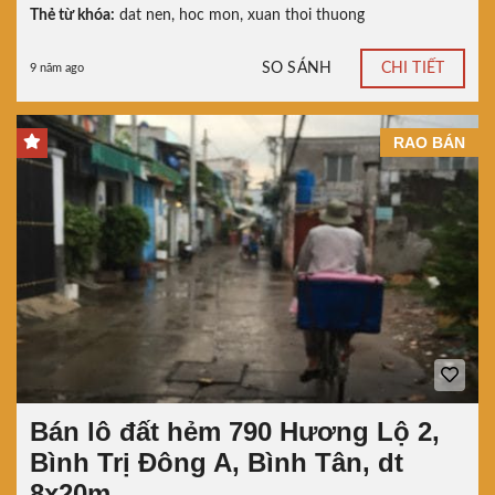
Thẻ từ khóa:
dat nen
,
hoc mon
,
xuan thoi thuong
SO SÁNH
CHI TIẾT
9 năm ago
RAO BÁN
Bán lô đất hẻm 790 Hương Lộ 2,
Bình Trị Đông A, Bình Tân, dt
8x20m