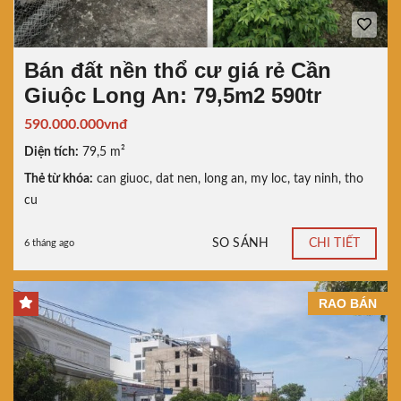
Bán đất nền thổ cư giá rẻ Cần
Giuộc Long An: 79,5m2 590tr
590.000.000vnđ
Diện tích:
79,5 m²
Thẻ từ khóa:
can giuoc
,
dat nen
,
long an
,
my loc
,
tay ninh
,
tho
cu
SO SÁNH
CHI TIẾT
6 tháng ago
RAO BÁN