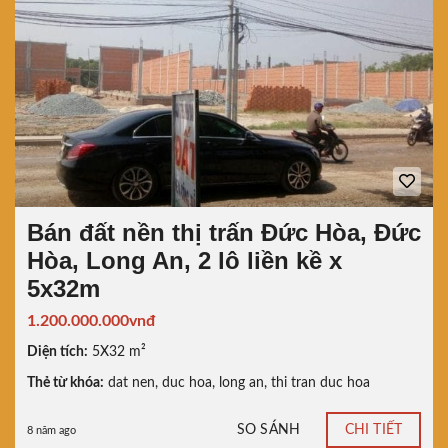
Bán đất nền thị trấn Đức Hòa, Đức
Hòa, Long An, 2 lô liền kề x
5x32m
1.200.000.000vnđ
Diện tích:
5X32 m²
Thẻ từ khóa:
dat nen
,
duc hoa
,
long an
,
thi tran duc hoa
SO SÁNH
CHI TIẾT
8 năm ago