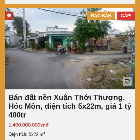
RAO BÁN
GẤP!
Bán đất nền Xuân Thới Thượng,
Hóc Môn, diện tích 5x22m, giá 1 tỷ
400tr
1.400.000.000vnđ
Diện tích:
5x22 m²