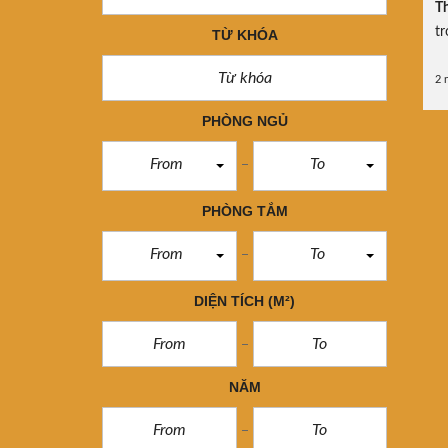
Th
tr
TỪ KHÓA
2 
PHÒNG NGỦ
From
To
PHÒNG TẮM
From
To
DIỆN TÍCH
(M²)
NĂM