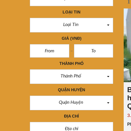
1
LOẠI TIN
Loại Tin
GIÁ
(VNĐ)
THÀNH PHỐ
Thành Phố
B
QUẬN HUYỆN
h
Quận Huyện
3
ĐỊA CHỈ
P