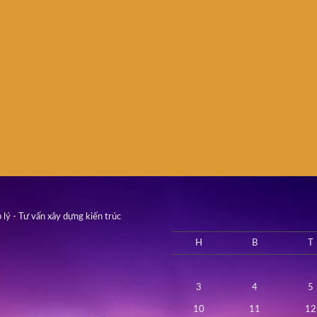
 lý - Tư vấn xây dựng kiến trúc
H
B
T
3
4
5
10
11
12