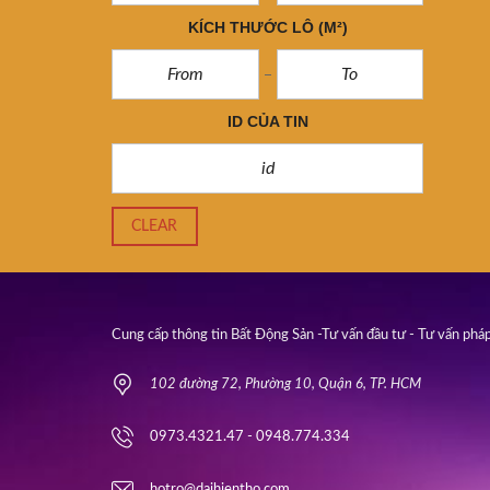
KÍCH THƯỚC LÔ
(M²)
ID CỦA TIN
CLEAR
Cung cấp thông tin Bất Động Sản -Tư vấn đầu tư - Tư vấn pháp
102 đường 72, Phường 10, Quận 6, TP. HCM
0973.4321.47 - 0948.774.334
hotro@daihientho.com