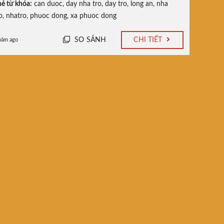
ẻ từ khóa:
can duoc
,
day nha tro
,
day tro
,
long an
,
nha
o
,
nhatro
,
phuoc dong
,
xa phuoc dong
SO SÁNH
CHI TIẾT
năm ago