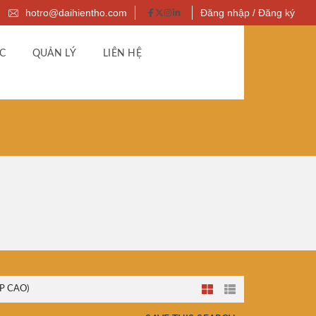
hotro@daihientho.com
Đăng nhập / Đăng ký
C
QUẢN LÝ
LIÊN HỆ
P CAO)