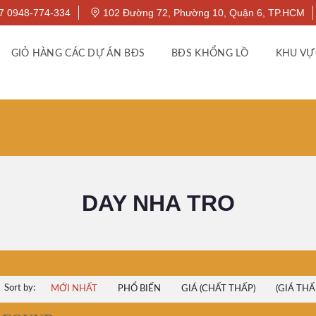
7 0948-774-334
102 Đường 72, Phường 10, Quận 6, TP.HCM
GIỎ HÀNG CÁC DỰ ÁN BĐS
BĐS KHỔNG LỒ
KHU VỰ
DAY NHA TRO
Sort by:
MỚI NHẤT
PHỔ BIẾN
GIÁ (CHẤT THẤP)
(GIÁ THẤ