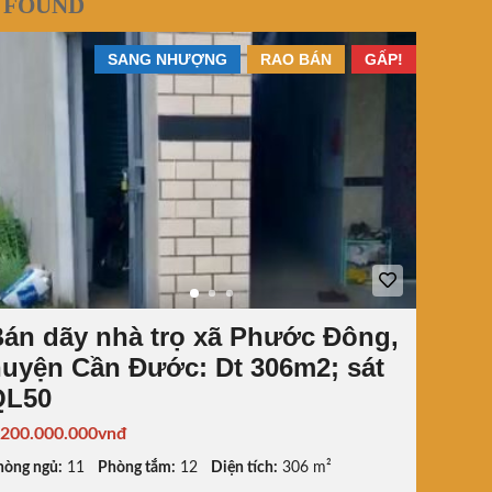
 FOUND
SANG NHƯỢNG
RAO BÁN
GẤP!
án dãy nhà trọ xã Phước Đông,
uyện Cần Đước: Dt 306m2; sát
QL50
.200.000.000vnđ
hòng ngủ:
11
Phòng tắm:
12
Diện tích:
306 m²