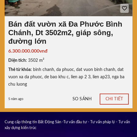
Bán đất vườn xã Đa Phước Bình
Chánh, Dt 3502m2, giáp sông,
đường lớn
6.300.000.000vnđ
Diện tích:
3502 m²
Thẻ từ khóa:
binh chanh
,
da phuoc
,
dat vuon binh chanh
,
dat
vuon xa da phuoc
,
de bao khu c
,
lien ap 2 3
,
lien ap23
,
nga ba
chu luong
SO SÁNH
CHI TIẾT
5 năm ago
Cung cấp thông tin Bất Động Sản -Tư vấn đầu tư - Tư vấn pháp lý - Tư vấn
xây dựng kiến trúc