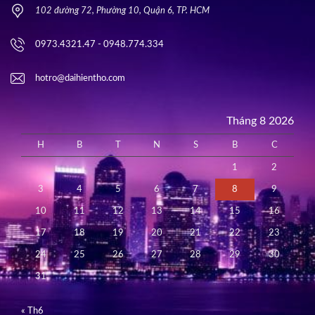
102 đường 72, Phường 10, Quận 6, TP. HCM
0973.4321.47 - 0948.774.334
hotro@daihientho.com
Tháng 8 2026
H
B
T
N
S
B
C
1
2
3
4
5
6
7
8
9
10
11
12
13
14
15
16
17
18
19
20
21
22
23
24
25
26
27
28
29
30
31
« Th6