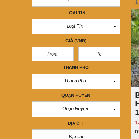
1
LOẠI TIN
Loại Tin
GIÁ
(VNĐ)
THÀNH PHỐ
Thành Phố
B
QUẬN HUYỆN
H
Quận Huyện
1
1
ĐỊA CHỈ
Di