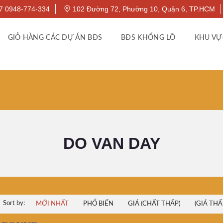
7 0948-774-334
102 Đường 72, Phường 10, Quận 6, TP.HCM
GIỎ HÀNG CÁC DỰ ÁN BĐS
BĐS KHỔNG LỒ
KHU VỰ
DO VAN DAY
Sort by:
MỚI NHẤT
PHỔ BIẾN
GIÁ (CHẤT THẤP)
(GIÁ THẤ