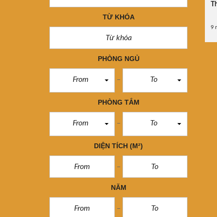
Th
TỪ KHÓA
9 
PHÒNG NGỦ
From
To
PHÒNG TẮM
From
To
DIỆN TÍCH
(M²)
NĂM