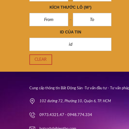
KÍCH THƯỚC LÔ
(M²)
ID CỦA TIN
CLEAR
Cung cấp thông tin Bất Động Sản -Tư vấn đầu tư - Tư vấn pháp
102 đường 72, Phường 10, Quận 6, TP. HCM
0973.4321.47 - 0948.774.334
hotro@daihientho.com