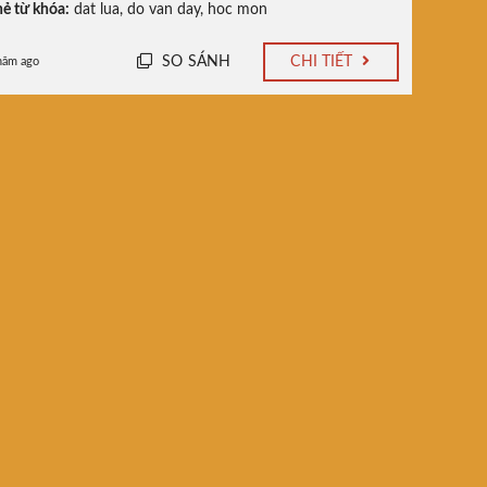
ẻ từ khóa:
dat lua
,
do van day
,
hoc mon
SO SÁNH
CHI TIẾT
năm ago