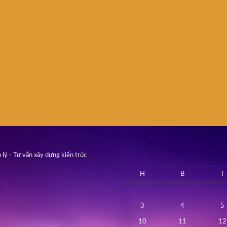
 lý - Tư vấn xây dựng kiến trúc
H
B
T
3
4
5
10
11
12