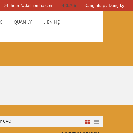
hotro@daihientho.com
Đăng nhập / Đăng ký
C
QUẢN LÝ
LIÊN HỆ
P CAO)