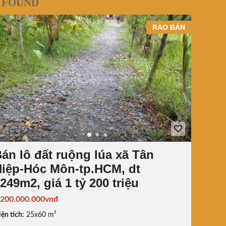
 FOUND
RAO BÁN
án lô đất ruộng lúa xã Tân
iệp-Hóc Môn-tp.HCM, dt
249m2, giá 1 tỷ 200 triệu
.200.000.000vnđ
ện tích:
25x60 m²