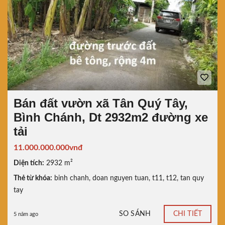
Bán đất vườn xã Tân Quý Tây,
Bình Chánh, Dt 2932m2 đường xe
tải
11.000.000.000vnđ
Diện tích:
2932 m²
Thẻ từ khóa:
binh chanh
,
doan nguyen tuan
,
t11
,
t12
,
tan quy
tay
SO SÁNH
CHI TIẾT
5 năm ago