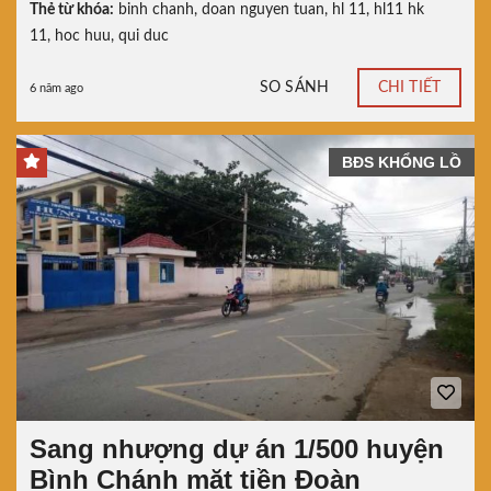
Thẻ từ khóa:
binh chanh
,
doan nguyen tuan
,
hl 11
,
hl11 hk
11
,
hoc huu
,
qui duc
SO SÁNH
CHI TIẾT
6 năm ago
BĐS KHỔNG LỒ
Sang nhượng dự án 1/500 huyện
Bình Chánh mặt tiền Đoàn