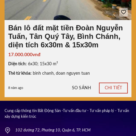
Bán lô đất mặt tiền Đoàn Nguyễn
Tuấn, Tân Quý Tây, Bình Chánh,
diện tích 6x30m & 15x30m
17.000.000vnđ
Diện tích:
6x30; 15x30 m²
Thẻ từ khóa:
binh chanh
,
doan nguyen tuan
SO SÁNH
CHI TIẾT
8 năm ago
Cung cấp thông tin Bất Động Sản -Tư vấn đầu tư - Tư vấn pháp lý - Tư vấn
xây dựng kiến trúc
102 đường 72, Phường 10, Quận 6, TP. HCM