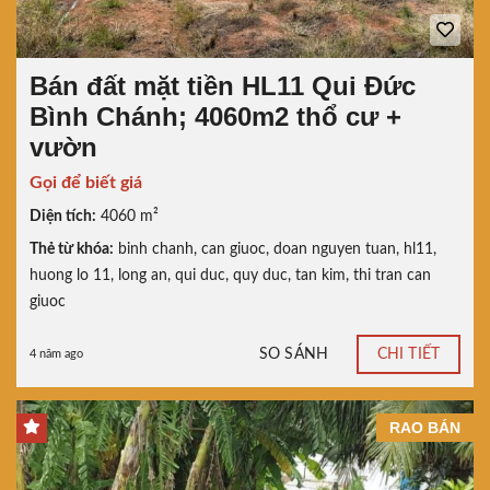
Bán đất mặt tiền HL11 Qui Đức
Bình Chánh; 4060m2 thổ cư +
vườn
Gọi để biết giá
Diện tích:
4060 m²
Thẻ từ khóa:
binh chanh
,
can giuoc
,
doan nguyen tuan
,
hl11
,
huong lo 11
,
long an
,
qui duc
,
quy duc
,
tan kim
,
thi tran can
giuoc
SO SÁNH
CHI TIẾT
4 năm ago
RAO BÁN