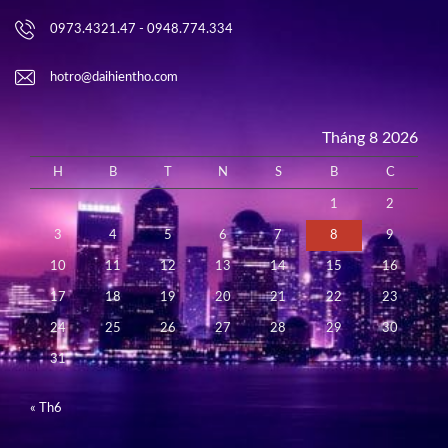
0973.4321.47 - 0948.774.334
hotro@daihientho.com
Tháng 8 2026
H
B
T
N
S
B
C
1
2
3
4
5
6
7
8
9
10
11
12
13
14
15
16
17
18
19
20
21
22
23
24
25
26
27
28
29
30
31
« Th6