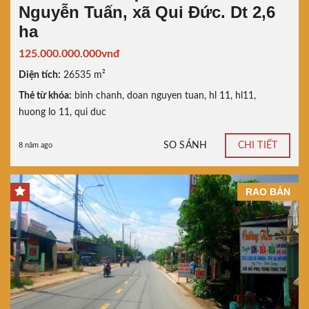
Nguyễn Tuấn, xã Qui Đức. Dt 2,6
ha
125.000.000.000vnđ
Diện tích:
26535 m²
Thẻ từ khóa:
binh chanh
,
doan nguyen tuan
,
hl 11
,
hl11
,
huong lo 11
,
qui duc
SO SÁNH
CHI TIẾT
8 năm ago
RAO BÁN