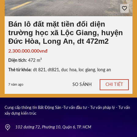
Bán lô đất mặt tiền đối diện
trường học xã Lộc Giang, huyện
Đức Hòa, Long An, dt 472m2
2.300.000.000vnđ
Diện tích:
472 m²
Thẻ từ khóa:
dt 821
,
dt821
,
duc hoa
,
loc giang
,
long an
SO SÁNH
CHI TIẾT
7 năm ago
Cung cấp thông tin Bất Động Sản -Tư vấn đầu tư - Tư vấn pháp lý - Tư vấn
xây dựng kiến trúc
102 đường 72, Phường 10, Quận 6, TP. HCM