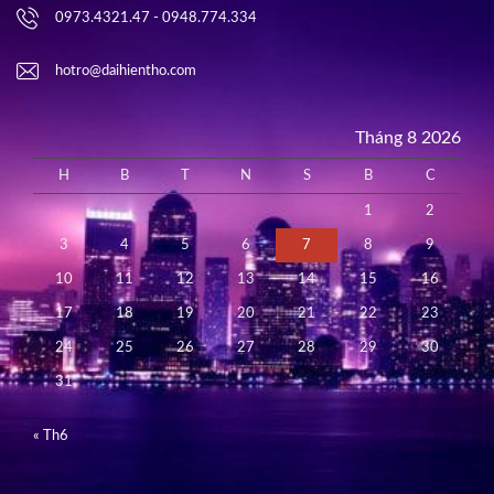
0973.4321.47 - 0948.774.334
hotro@daihientho.com
Tháng 8 2026
H
B
T
N
S
B
C
1
2
3
4
5
6
7
8
9
10
11
12
13
14
15
16
17
18
19
20
21
22
23
24
25
26
27
28
29
30
31
« Th6