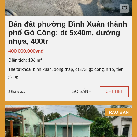
Bán đất phường Bình Xuân thành
phố Gò Công; dt 5x40m, đường
nhựa, 400tr
400.000.000vnđ
Diện tích:
136 m²
Thẻ từ khóa:
binh xuan
,
dong thap
,
dt873
,
go cong
,
hl15
,
tien
giang
SO SÁNH
CHI TIẾT
5 tháng ago
RAO BÁN