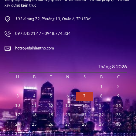
xây dựng kiến trúc
102 đường 72, Phường 10, Quận 6, TP. HCM
0973.4321.47 - 0948.774.334
hotro@daihientho.com
Tháng 8 2026
H
B
T
N
S
B
C
1
2
3
4
5
6
7
8
9
10
11
12
13
14
15
16
17
18
19
20
21
22
23
24
25
26
27
28
29
30
31