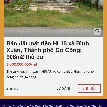
Bán đất mặt tiền HL15 xã Bình
Xuân, Thành phố Gò Công;
908m2 thổ cư
3.600.000.000vnđ
Thẻ từ khóa:
binh xuan
,
dt873
,
go cong
,
hl15
,
thanh pho go
cong
,
thi xa go cong
SO SÁNH
CHI TIẾT
2 năm ago
Cung cấp thông tin Bất Động Sản -Tư vấn đầu tư - Tư vấn pháp lý - Tư vấn