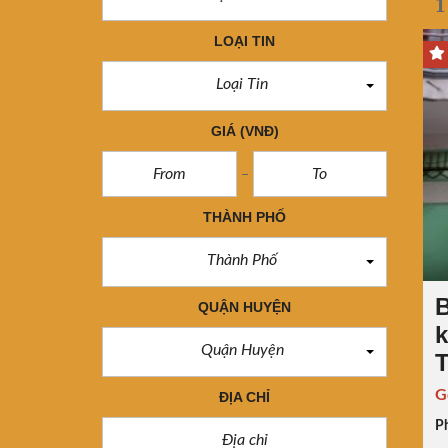
1
LOẠI TIN
Loại Tin
GIÁ
(VNĐ)
THÀNH PHỐ
Thành Phố
B
QUẬN HUYỆN
k
Quận Huyện
T
G
ĐỊA CHỈ
P