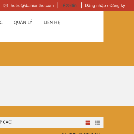
hotro@daihientho.com
Đăng nhập / Đăng ký
C
QUẢN LÝ
LIÊN HỆ
P CAO)