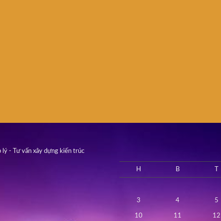
 lý - Tư vấn xây dựng kiến trúc
H
B
T
3
4
5
10
11
12