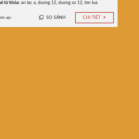
ẻ từ khóa:
an lac a
,
duong 12
,
duong so 12
,
ten lua
SO SÁNH
CHI TIẾT
năm ago