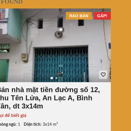
 FOUND
RAO BÁN
GẤP!
án nhà mặt tiền đường số 12,
hu Tên Lửa, An Lạc A, Bình
ân, dt 3x14m
ọi để biết giá
hòng ngủ:
1
Diện tích:
3x14 m²