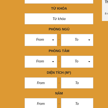
Th
TỪ KHÓA
8 
PHÒNG NGỦ
From
To
PHÒNG TẮM
From
To
DIỆN TÍCH
(M²)
NĂM