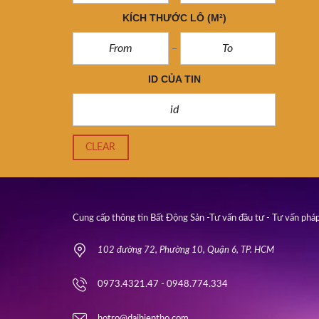
KÍCH THƯỚC LÔ
(M²)
ID CỦA TIN
CLEAR
Cung cấp thông tin Bất Động Sản -Tư vấn đầu tư - Tư vấn pháp
102 đường 72, Phường 10, Quận 6, TP. HCM
0973.4321.47 - 0948.774.334
hotro@daihientho.com