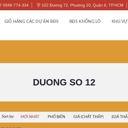
7 0948-774-334
102 Đường 72, Phường 10, Quận 6, TP.HCM
GIỎ HÀNG CÁC DỰ ÁN BĐS
BĐS KHỔNG LỒ
KHU VỰ
DUONG SO 12
Sort by:
MỚI NHẤT
PHỔ BIẾN
GIÁ (CHẤT THẤP)
(GIÁ THẤ