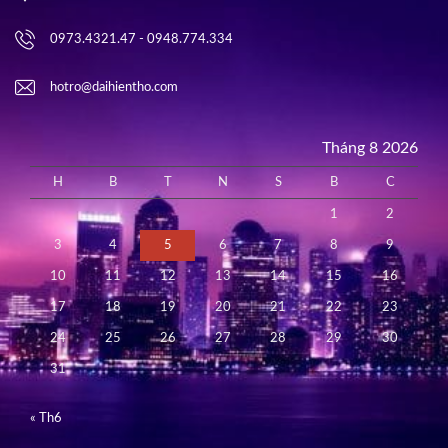
0973.4321.47 - 0948.774.334
hotro@daihientho.com
Tháng 8 2026
H
B
T
N
S
B
C
1
2
3
4
5
6
7
8
9
10
11
12
13
14
15
16
17
18
19
20
21
22
23
24
25
26
27
28
29
30
31
« Th6