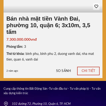
Bán nhà mặt tiền Vành Đai,
phường 10, quận 6; 3x10m, 3,5
tấm
7.300.000.000vnđ
Phòng tắm:
3
Thẻ từ khóa:
binh phu
,
binh phu 2
,
duong vanh dai
,
nha mat
tien
,
quan 6
,
vanh dai
SO SÁNH
CHI TIẾT
2 năm ago
Cung cấp thông tin Bất Động Sản -Tư vấn đầu tư - Tư vấn pháp lý - Tư vấn
xây dựng kiến trúc
102 đường 72, Phường 10, Quận 6, TP. HCM