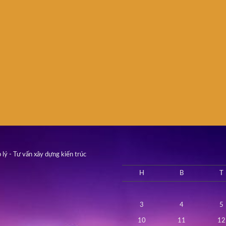
 lý - Tư vấn xây dựng kiến trúc
H
B
T
3
4
5
10
11
12