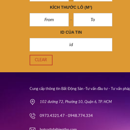
KÍCH THƯỚC LÔ
(M²)
ID CỦA TIN
CLEAR
Cung cấp thông tin Bất Động Sản -Tư vấn đầu tư - Tư vấn pháp
102 đường 72, Phường 10, Quận 6, TP. HCM
0973.4321.47 - 0948.774.334
hotro@daihientho.com