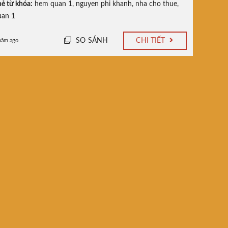
ẻ từ khóa:
hem quan 1
,
nguyen phi khanh
,
nha cho thue
,
uan 1
SO SÁNH
CHI TIẾT
năm ago