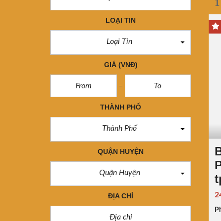
1
LOẠI TIN
Loại Tin
GIÁ
(VNĐ)
THÀNH PHỐ
Thành Phố
QUẬN HUYỆN
P
Quận Huyện
t
2
ĐỊA CHỈ
P