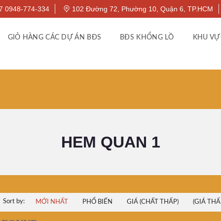
7 0948-774-334
102 Đường 72, Phường 10, Quận 6, TP.HCM
GIỎ HÀNG CÁC DỰ ÁN BĐS
BĐS KHỔNG LỒ
KHU VỰ
HEM QUAN 1
Sort by:
MỚI NHẤT
PHỔ BIẾN
GIÁ (CHẤT THẤP)
(GIÁ THẤ