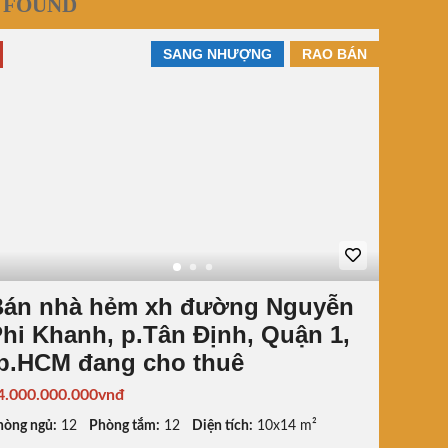
 FOUND
SANG NHƯỢNG
RAO BÁN
Bán nhà hẻm xh đường Nguyễn
hi Khanh, p.Tân Định, Quận 1,
p.HCM đang cho thuê
4.000.000.000vnđ
hòng ngủ:
12
Phòng tắm:
12
Diện tích:
10x14 m²