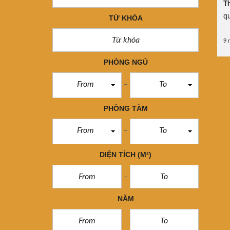
Th
q
TỪ KHÓA
9 
PHÒNG NGỦ
From
To
PHÒNG TẮM
From
To
DIỆN TÍCH
(M²)
NĂM