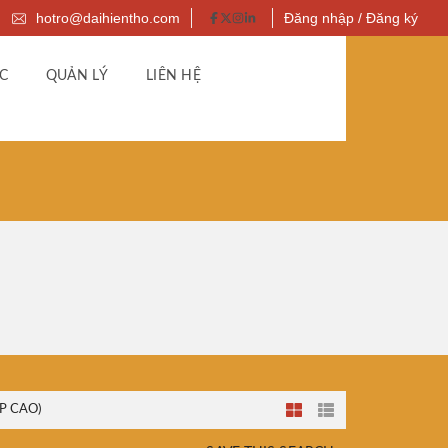
hotro@daihientho.com
Đăng nhập / Đăng ký
C
QUẢN LÝ
LIÊN HỆ
P CAO)