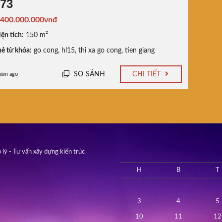
73
.400.000.000vnđ
ện tích:
150 m²
ẻ từ khóa:
go cong
,
hl15
,
thi xa go cong
,
tien giang
SO SÁNH
CHI TIẾT
năm ago
 lý - Tư vấn xây dựng kiến trúc
H
B
T
3
4
5
10
11
12