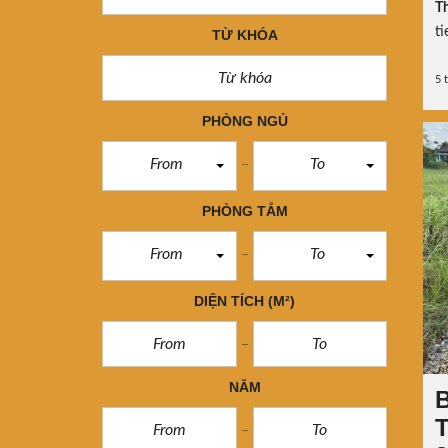
Th
ti
TỪ KHÓA
5 
PHÒNG NGỦ
From
To
PHÒNG TẮM
From
To
DIỆN TÍCH
(M²)
NĂM
B
T