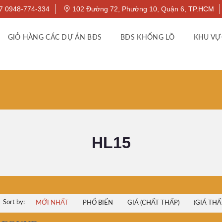
7 0948-774-334
102 Đường 72, Phường 10, Quận 6, TP.HCM
GIỎ HÀNG CÁC DỰ ÁN BĐS
BĐS KHỔNG LỒ
KHU VỰ
HL15
Sort by:
MỚI NHẤT
PHỔ BIẾN
GIÁ (CHẤT THẤP)
(GIÁ THẤ