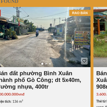
 FOUND
RAO BÁN
Bán đất phường Bình Xuân
Bán
hành phố Gò Công; dt 5x40m,
Xuâ
ường nhựa, 400tr
908
00.000.000vnđ
3.600
Thẻ từ 
ện tích:
136 m²