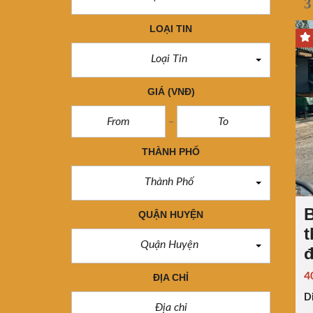
3
LOẠI TIN
Loại Tin
GIÁ
(VNĐ)
THÀNH PHỐ
Thành Phố
QUẬN HUYỆN
t
Quận Huyện
đ
4
ĐỊA CHỈ
Di