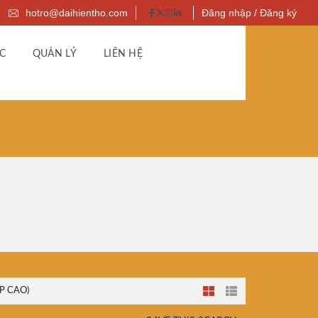
hotro@daihientho.com
Đăng nhập / Đăng ký
C
QUẢN LÝ
LIÊN HỆ
P CAO)