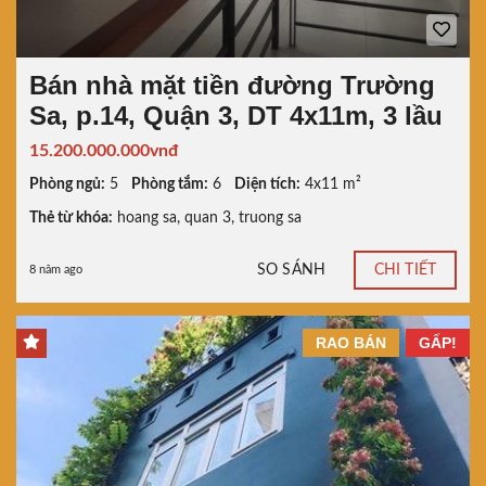
Bán nhà mặt tiền đường Trường
Sa, p.14, Quận 3, DT 4x11m, 3 lầu
15.200.000.000vnđ
Phòng ngủ:
5
Phòng tắm:
6
Diện tích:
4x11 m²
Thẻ từ khóa:
hoang sa
,
quan 3
,
truong sa
SO SÁNH
CHI TIẾT
8 năm ago
RAO BÁN
GẤP!