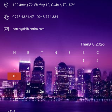
102 đường 72, Phường 10, Quận 6, TP. HCM
0973.4321.47 - 0948.774.334
hotro@daihientho.com
Tháng 8 2026
H
B
T
N
S
B
C
1
2
3
4
5
6
7
8
9
10
11
12
13
14
15
16
17
18
19
20
21
22
23
24
25
26
27
28
29
30
31
« Th6