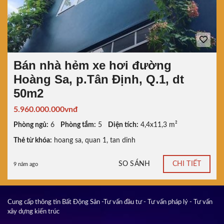
Bán nhà hẻm xe hơi đường
Hoàng Sa, p.Tân Định, Q.1, dt
50m2
5.960.000.000vnđ
Phòng ngủ:
6
Phòng tắm:
5
Diện tích:
4,4x11,3 m²
Thẻ từ khóa:
hoang sa
,
quan 1
,
tan dinh
SO SÁNH
CHI TIẾT
9 năm ago
Cung cấp thông tin Bất Động Sản -Tư vấn đầu tư - Tư vấn pháp lý - Tư vấn
xây dựng kiến trúc