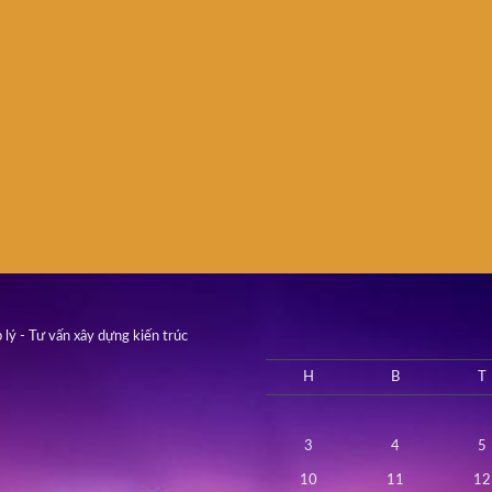
 lý - Tư vấn xây dựng kiến trúc
H
B
T
3
4
5
10
11
12