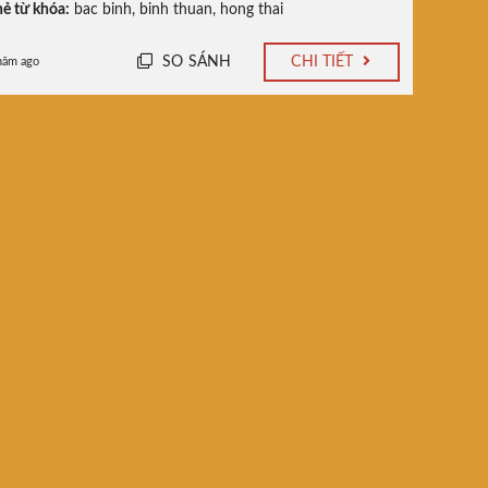
ẻ từ khóa:
bac binh
,
binh thuan
,
hong thai
SO SÁNH
CHI TIẾT
năm ago