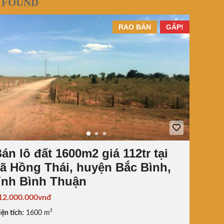
 FOUND
RAO BÁN
GẤP!
án lô đất 1600m2 giá 112tr tại
ã Hồng Thái, huyện Bắc Bình,
ỉnh Bình Thuận
12.000.000vnđ
ện tích:
1600 m²