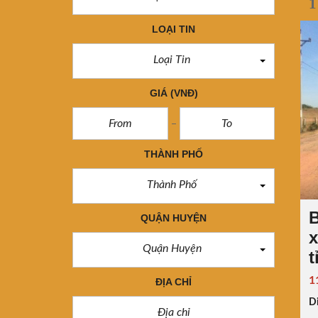
1
LOẠI TIN
Loại Tin
GIÁ
(VNĐ)
THÀNH PHỐ
Thành Phố
B
QUẬN HUYỆN
x
Quận Huyện
t
1
ĐỊA CHỈ
Di