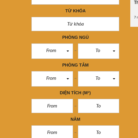
Th
TỪ KHÓA
7 
PHÒNG NGỦ
From
To
PHÒNG TẮM
From
To
DIỆN TÍCH
(M²)
NĂM