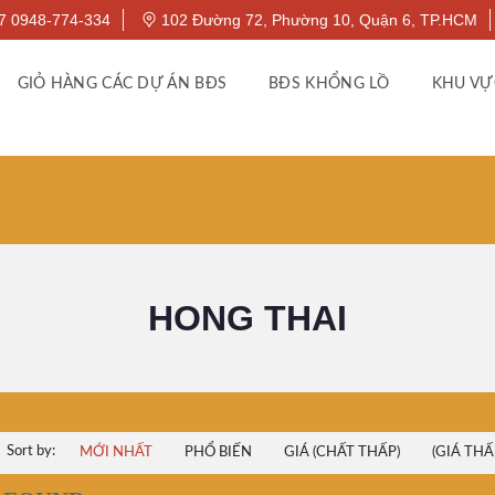
7 0948-774-334
102 Đường 72, Phường 10, Quận 6, TP.HCM
GIỎ HÀNG CÁC DỰ ÁN BĐS
BĐS KHỔNG LỒ
KHU VỰ
HONG THAI
Sort by:
MỚI NHẤT
PHỔ BIẾN
GIÁ (CHẤT THẤP)
(GIÁ THẤ