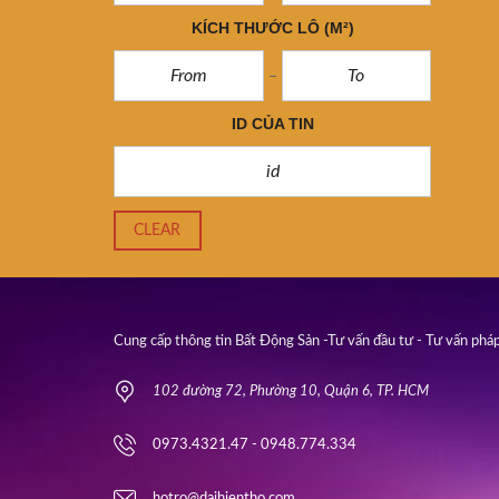
KÍCH THƯỚC LÔ
(M²)
ID CỦA TIN
CLEAR
Cung cấp thông tin Bất Động Sản -Tư vấn đầu tư - Tư vấn pháp
102 đường 72, Phường 10, Quận 6, TP. HCM
0973.4321.47 - 0948.774.334
hotro@daihientho.com