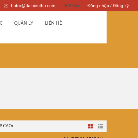
hotro@daihientho.com
Đăng nhập / Đăng ký
C
QUẢN LÝ
LIÊN HỆ
P CAO)