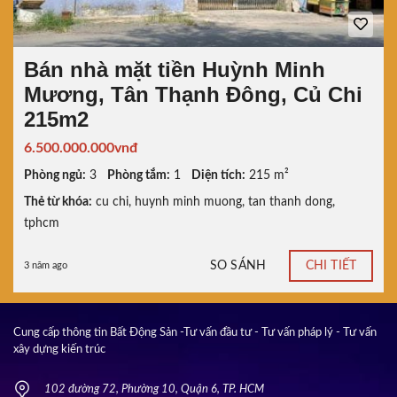
Bán nhà mặt tiền Huỳnh Minh
Mương, Tân Thạnh Đông, Củ Chi
215m2
6.500.000.000vnđ
Phòng ngủ:
3
Phòng tắm:
1
Diện tích:
215 m²
Thẻ từ khóa:
cu chi
,
huynh minh muong
,
tan thanh dong
,
tphcm
SO SÁNH
CHI TIẾT
3 năm ago
Cung cấp thông tin Bất Động Sản -Tư vấn đầu tư - Tư vấn pháp lý - Tư vấn
xây dựng kiến trúc
102 đường 72, Phường 10, Quận 6, TP. HCM