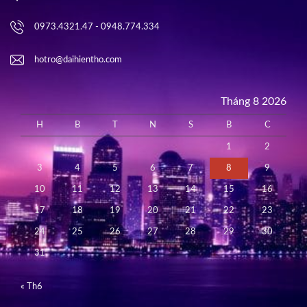
0973.4321.47 - 0948.774.334
hotro@daihientho.com
Tháng 8 2026
H
B
T
N
S
B
C
1
2
3
4
5
6
7
8
9
10
11
12
13
14
15
16
17
18
19
20
21
22
23
24
25
26
27
28
29
30
31
« Th6