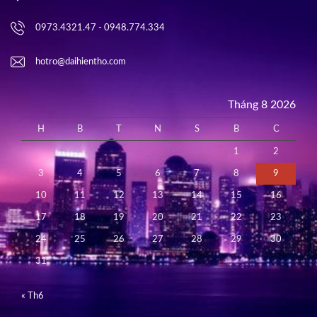
0973.4321.47 - 0948.774.334
hotro@daihientho.com
Tháng 8 2026
H
B
T
N
S
B
C
1
2
3
4
5
6
7
8
9
10
11
12
13
14
15
16
17
18
19
20
21
22
23
24
25
26
27
28
29
30
31
« Th6