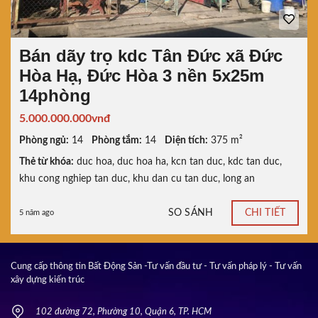
Bán dãy trọ kdc Tân Đức xã Đức
Hòa Hạ, Đức Hòa 3 nền 5x25m
14phòng
5.000.000.000vnđ
Phòng ngủ:
14
Phòng tắm:
14
Diện tích:
375 m²
Thẻ từ khóa:
duc hoa
,
duc hoa ha
,
kcn tan duc
,
kdc tan duc
,
khu cong nghiep tan duc
,
khu dan cu tan duc
,
long an
SO SÁNH
CHI TIẾT
5 năm ago
Cung cấp thông tin Bất Động Sản -Tư vấn đầu tư - Tư vấn pháp lý - Tư vấn
xây dựng kiến trúc
102 đường 72, Phường 10, Quận 6, TP. HCM