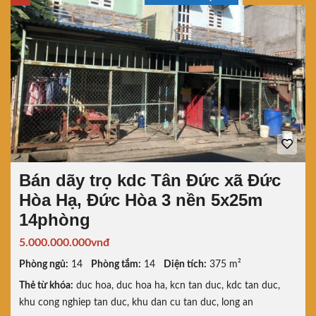
Bán dãy trọ kdc Tân Đức xã Đức
Hòa Hạ, Đức Hòa 3 nền 5x25m
14phòng
5.000.000.000vnđ
Phòng ngủ:
14
Phòng tắm:
14
Diện tích:
375 m²
Thẻ từ khóa:
duc hoa
,
duc hoa ha
,
kcn tan duc
,
kdc tan duc
,
khu cong nghiep tan duc
,
khu dan cu tan duc
,
long an