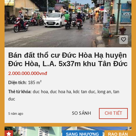
Bán đất thổ cư Đức Hòa Hạ huyện
Đức Hòa, L.A. 5x37m khu Tân Đức
2.000.000.000vnđ
Diện tích:
185 m²
Thẻ từ khóa:
duc hoa
,
duc hoa ha
,
kdc tan duc
,
long an
,
tan
duc
SO SÁNH
CHI TIẾT
5 năm ago
SANG NHƯỢNG
RAO BÁN