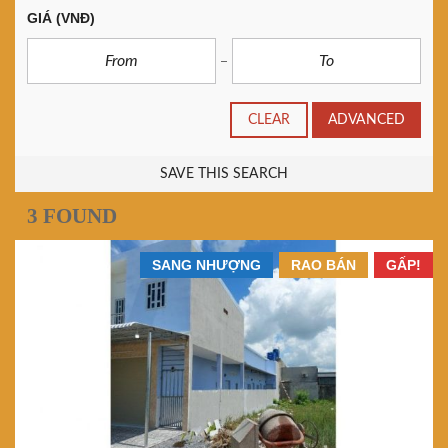
GIÁ
(VNĐ)
CLEAR
ADVANCED
SAVE THIS SEARCH
3 FOUND
SANG NHƯỢNG
RAO BÁN
GẤP!