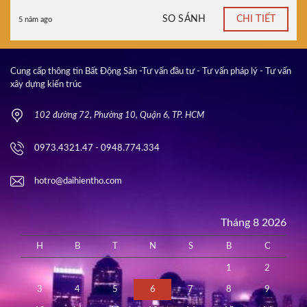
SO SÁNH
CHI TIẾT
5 năm ago
Cung cấp thông tin Bất Động Sản -Tư vấn đầu tư - Tư vấn pháp lý - Tư vấn
xây dựng kiến trúc
102 đường 72, Phường 10, Quận 6, TP. HCM
0973.4321.47 - 0948.774.334
hotro@daihientho.com
Tháng 8 2026
H
B
T
N
S
B
C
1
2
3
4
5
6
7
8
9