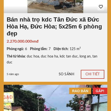
Bán nhà trọ kdc Tân Đức xã Đức
Hòa Hạ, Đức Hòa; 5x25m 6 phòng
đẹp
2.270.000.000vnđ
Phòng ngủ:
6
Phòng tắm:
7
Diện tích:
125 m²
Thẻ từ khóa:
duc hoa
,
duc hoa ha
,
kdc tan duc
,
long an
,
tan
duc
SO SÁNH
CHI TIẾT
5 năm ago
RAO BÁN
GẤP!