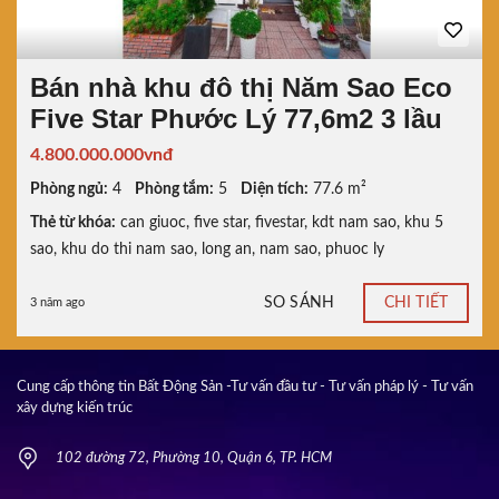
Bán nhà khu đô thị Năm Sao Eco
Five Star Phước Lý 77,6m2 3 lầu
4.800.000.000vnđ
Phòng ngủ:
4
Phòng tắm:
5
Diện tích:
77.6 m²
Thẻ từ khóa:
can giuoc
,
five star
,
fivestar
,
kdt nam sao
,
khu 5
sao
,
khu do thi nam sao
,
long an
,
nam sao
,
phuoc ly
SO SÁNH
CHI TIẾT
3 năm ago
Cung cấp thông tin Bất Động Sản -Tư vấn đầu tư - Tư vấn pháp lý - Tư vấn
xây dựng kiến trúc
102 đường 72, Phường 10, Quận 6, TP. HCM