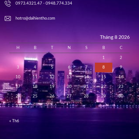
0973.4321.47 - 0948.774.334
hotro@daihientho.com
Tháng 8 2026
H
B
T
N
S
B
C
1
2
3
4
5
6
7
8
9
10
11
12
13
14
15
16
17
18
19
20
21
22
23
24
25
26
27
28
29
30
31
« Th6