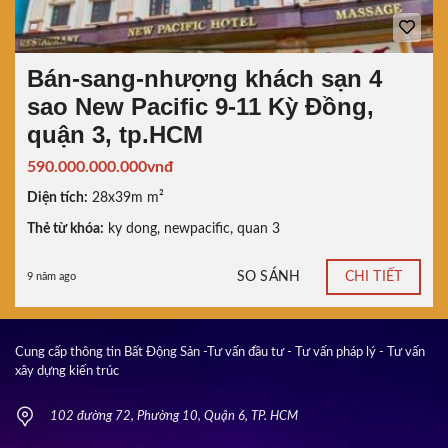
Bán-sang-nhượng khách sạn 4
sao New Pacific 9-11 Kỳ Đồng,
quận 3, tp.HCM
590.000.000.000vnđ
Diện tích:
28x39m m²
Thẻ từ khóa:
ky dong
,
newpacific
,
quan 3
SO SÁNH
CHI TIẾT
9 năm ago
Cung cấp thông tin Bất Động Sản -Tư vấn đầu tư - Tư vấn pháp lý - Tư vấn
xây dựng kiến trúc
102 đường 72, Phường 10, Quận 6, TP. HCM