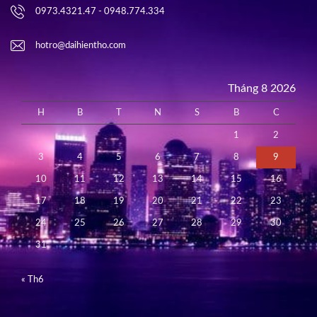
0973.4321.47 - 0948.774.334
hotro@daihientho.com
Tháng 8 2026
H
B
T
N
S
B
C
1
2
3
4
5
6
7
8
9
10
11
12
13
14
15
16
17
18
19
20
21
22
23
24
25
26
27
28
29
30
31
« Th6