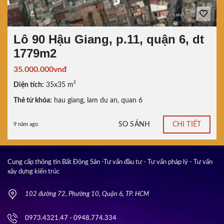
Lô 90 Hậu Giang, p.11, quận 6, dt
1779m2
35.000.000vnđ
Diện tích:
35x35 m²
Thẻ từ khóa:
hau giang
,
lam du an
,
quan 6
SO SÁNH
CHI TIẾT
9 năm ago
Cung cấp thông tin Bất Động Sản -Tư vấn đầu tư - Tư vấn pháp lý - Tư vấn
xây dựng kiến trúc
102 đường 72, Phường 10, Quận 6, TP. HCM
0973.4321.47 - 0948.774.334