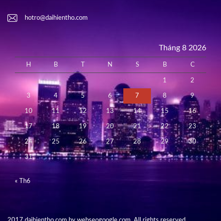
hotro@daihientho.com
Tháng 8 2026
H
B
T
N
S
B
C
1
2
3
4
5
6
7
8
9
10
11
12
13
14
15
16
17
18
19
20
21
22
23
24
25
26
27
28
29
30
31
« Th6
2017 daihientho.com by webseogoogle.com. All rights reserved.